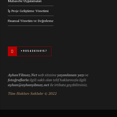
Muhasebe Uygulamaları
İş Proje Geliştirme Yönetimi
Finansal Yönetim ve Değerleme
+905436160157
AyhanYilmaz.Net
web sitesine
yayımlanan yazı
ve
fotoğraflarla
ilgili saklı olan telif haklarınızla ilgili
ayhan@ayhanyilmaz.net
ile irtibata geçebilirsiniz.
Tüm Hakları Saklıdır © 2022