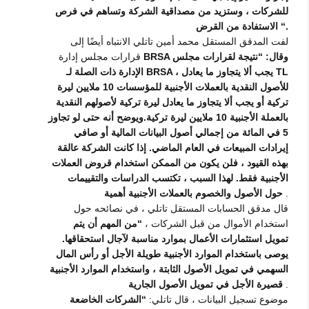
للشركات ، وستزيد من مصداقية الشركة وتساهم في فرص
الاستفادة من القرض “.
لفت المدقق المستقل محمد أمين تاتلي الانتباه أيضًا إلى
BRSA وقال: “نتيجة لقرارات مجلس
قرارات مجلس إدارة
الإدارة ذات الصلة لـ BRSA ، يجب ألا يتجاوز ما يعادل TL
للأصول النقدية بالعملات الأجنبية للمؤسسات 10 ملايين ليرة
تركية أو يجب ألا يتجاوز ما يعادل ليرة تركية لأصولهم النقدية
بالعملة الأجنبية 10 ملايين ليرة تركية.ويوضح أنه حتى لو تجاوز
5 في المائة من إجمالي أصول البيانات المالية أو صافي
إيرادات المبيعات في العام الماضي. إذا كانت الشركة عالقة
بهذه القيود ، فلن يكون من الممكن استخدام قروض العملات
الأجنبية فقط. لهذا السبب ، تكتسب الدراسات والتقييمات
.
حول الأصول والخصوم بالعملات الأجنبية أهمية
قال مدقق الحسابات المستقل تاتلي ، في نصائحه حول
استخدام الأموال من قبل الشركات ،
“من المهم أن يتم
تمويل استثمارات الأعمال بموارد مناسبة لآجال استحقاقها.
يوصى باستخدام الموارد الأجنبية طويلة الأجل أو رأس المال
السهمي في تمويل الأصول الثابتة ، واستخدام الموارد الأجنبية
.
قصيرة الأجل في تمويل الأصول الجارية
موضوع تسجيل البيانات ، قال تاتلي:
“الشركات الخاضعة