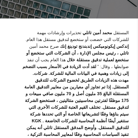
المستقل
محمد أمين تاتلي
تحذيرات وإرشادات مهمة
للشركات التي خضعت أو ستخضع لتدقيق مستقل هذا العام.
إندكس إيكونوميكس إندبندنج تودينغ إنك
صرح محمد أمين
تاتلي ، رئيس مجلس الإدارة ، أن الشركات التي ستخضع أو
ستخضع لعملية تدقيق مستقلة خلال
هذا العام يجب أن تنفذ
ضوابطها ، وقال: ”
لقد أدت الزيادة في الأسعار بسبب التضخم
إلى زيادات وهمية في البيانات المالية للشركة. شركات.
مهدت هذه الزيادات الطريق لخضوع الشركات للتدقيق
المستقل. إذا تم تجاوز أي معيارين من معايير التدقيق العامة
المستقلة البالغ 35 مليون أصل و 70 مليون صافي مبيعات و
175 موظفًا لفترتين محاسبيتين متتاليتين ، فستخضع الشركة
لتدقيق مستقل. تختلف القيم العتبة للشركات الأخرى التي
سيتم بناؤها وفقًا لتشريعاتها الخاصة أو التي تحددها شركة
KGK . ستتغير أيضًا أنظمة المحاسبة للشركات الخاضعة
للتدقيق المستقل. وأوضح المدقق المستقل تاتلي أنه يمكن
تنفيذ السياسات المحاسبية وفقًا لمعايير المحاسبة التركية ،