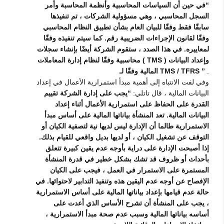
“في حين أن السياسات المحاسبية وأنظمة المحاسبة وأمر
السجل المحاسبي ، وهي مسؤولية الشركات ، تم تنفيذها
سابقًا فقط وفقًا للبيان العام بشأن تطبيق النظام المحاسبي
وفقًا لقانون الإجراءات الضريبية رقم. كما سيتم تنفيذه وفقًا
لمعاييره. في هذا الصدد ، ستقوم الشركة أيضًا بإنشاء سجلات
محاسبية وفقًا لنظام إدارة المعاملات ( TMS ) وإعداد البيانات
.
المالية وفقًا لـ TMS / TFRS ”
وفي لفت الانتباه إلى أهمية مبدأ استمرارية الأعمال في إعداد
البيانات المالية ، قال تاتلي:
“يجب على إدارة الشركة تقييم
القدرة على الحفاظ على استمرارية الأعمال أثناء إعداد
البيانات المالية. تعد المنشأة بياناتها المالية على أساس مبدأ
الاستمرارية طالما أن الإدارة ليس لديها نية لتصفية الكيان أو
التوقف عن تشغيل الكيان ، أو لديها بديل واقعي للقيام بذلك.
إذا أصبحت الإدارة على دراية بأوجه عدم يقين كبيرة تتعلق
بأحداث أو ظروف قد تشك بشكل خطير في قدرة المنشأة
المستمرة على الاستمرار في العمل ، فيجب على الكيان
الإفصاح عن أوجه عدم اليقين هذه وتنفيذ التدابير لاحتوائها. في
حالة عدم قيامها بإعداد بياناتها المالية على أساس الاستمرارية
، يجب على المنشأة أن تشرح الأساس الذي أعدت على
أساسه بياناتها المالية وسبب عدم صحة مبدأ الاستمرارية ،