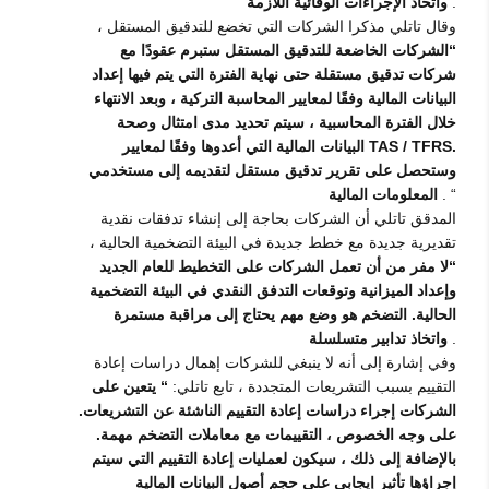
.
واتخاذ الإجراءات الوقائية اللازمة
وقال تاتلي مذكرا الشركات التي تخضع للتدقيق المستقل ،
“الشركات الخاضعة للتدقيق المستقل ستبرم عقودًا مع
شركات تدقيق مستقلة حتى نهاية الفترة التي يتم فيها إعداد
البيانات المالية وفقًا لمعايير المحاسبة التركية ، وبعد الانتهاء
خلال الفترة المحاسبية ، سيتم تحديد مدى امتثال وصحة
البيانات المالية التي أعدوها وفقًا لمعايير TAS / TFRS.
وستحصل على تقرير تدقيق مستقل لتقديمه إلى مستخدمي
. “
المعلومات المالية
المدقق تاتلي أن الشركات بحاجة إلى إنشاء تدفقات نقدية
تقديرية جديدة مع خطط جديدة في البيئة التضخمية الحالية ،
“لا مفر من أن تعمل الشركات على التخطيط للعام الجديد
وإعداد الميزانية وتوقعات التدفق النقدي في البيئة التضخمية
الحالية. التضخم هو وضع مهم يحتاج إلى مراقبة مستمرة
.
واتخاذ تدابير متسلسلة
وفي إشارة إلى أنه لا ينبغي للشركات إهمال دراسات إعادة
التقييم بسبب التشريعات المتجددة ، تابع تاتلي:
“ يتعين على
الشركات إجراء دراسات إعادة التقييم الناشئة عن التشريعات.
على وجه الخصوص ، التقييمات مع معاملات التضخم مهمة.
بالإضافة إلى ذلك ، سيكون لعمليات إعادة التقييم التي سيتم
إجراؤها تأثير إيجابي على حجم أصول البيانات المالية