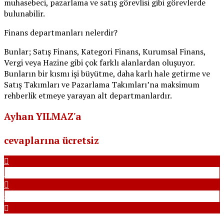
muhasebeci, pazarlama ve satış görevlisi gibi görevlerde
bulunabilir.
Finans departmanları nelerdir?
Bunlar; Satış Finans, Kategori Finans, Kurumsal Finans,
Vergi veya Hazine gibi çok farklı alanlardan oluşuyor.
Bunların bir kısmı işi büyütme, daha karlı hale getirme ve
Satış Takımları ve Pazarlama Takımları’na maksimum
rehberlik etmeye yarayan alt departmanlardır.
Ayhan YILMAZ'a
mail atarak, ya sorularnızı
forum sitemizde yayınlayarak sorularınızın
cevaplarına ücretsiz
ulaşabilirsiniz.
+90 543 616 01 57
ayhan@ayhanyilmaz.net