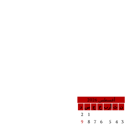
أغسطس 2026
ن
ث
أرب
خ
ج
س
د
2
1
9
8
7
6
5
4
3