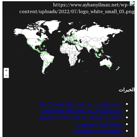
الخبرات
Dış Ticaret Mevzuatı ve Uygulamaları
Muhasebe Mevzuatı ve Uygulamaları
Finansal Yönetimi ve Finans İşlemleri
Araştırma Geliştirme
Bağımsız Danışmanlık