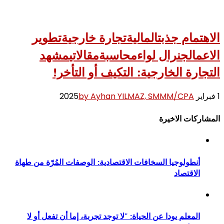
الاهتمام جذبت
المالية
تجارة خارجية
تطوير
الاعمال
جنرال لواء
محاسبة
مقالاتي
مشهد
التجارة الخارجية: التكيف أو التأخر!
1 فبراير 2025
by Ayhan YILMAZ, SMMM/CPA
المشاركات الاخيرة
أنطولوجيا السخافات الاقتصادية: الوصفات المُرّة من طهاة
الاقتصاد
المعلم يودا عن الحياة: "لا توجد تجربة، إما أن تفعل أو لا