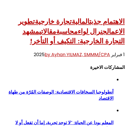
الاهتمام جذبت
المالية
تجارة خارجية
تطوير
الاعمال
جنرال لواء
محاسبة
مقالاتي
مشهد
التجارة الخارجية: التكيف أو التأخر!
1 فبراير 2025
by Ayhan YILMAZ, SMMM/CPA
المشاركات الاخيرة
أنطولوجيا السخافات الاقتصادية: الوصفات المُرّة من طهاة
الاقتصاد
المعلم يودا عن الحياة: "لا توجد تجربة، إما أن تفعل أو لا