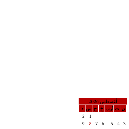
أغسطس 2026
ن
ث
أرب
خ
ج
س
د
2
1
9
8
7
6
5
4
3