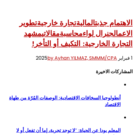
الاهتمام جذبت
المالية
تجارة خارجية
تطوير
الاعمال
جنرال لواء
محاسبة
مقالاتي
مشهد
التجارة الخارجية: التكيف أو التأخر!
1 فبراير 2025
by Ayhan YILMAZ, SMMM/CPA
المشاركات الاخيرة
أنطولوجيا السخافات الاقتصادية: الوصفات المُرّة من طهاة
الاقتصاد
المعلم يودا عن الحياة: "لا توجد تجربة، إما أن تفعل أو لا