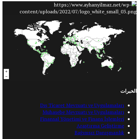
الخبرات
Dış Ticaret Mevzuatı ve Uygulamaları
Muhasebe Mevzuatı ve Uygulamaları
Finansal Yönetimi ve Finans İşlemleri
Araştırma Geliştirme
Bağımsız Danışmanlık