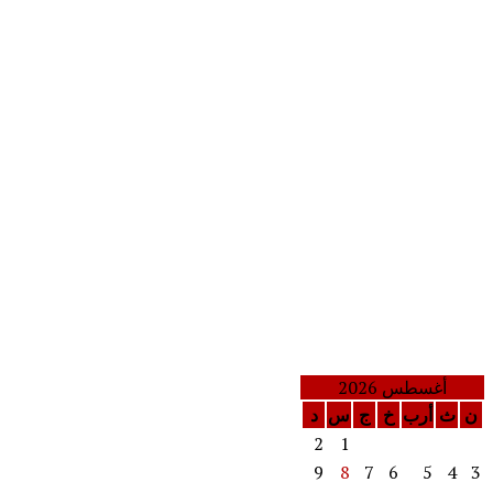
أغسطس 2026
ن
ث
أرب
خ
ج
س
د
2
1
9
8
7
6
5
4
3