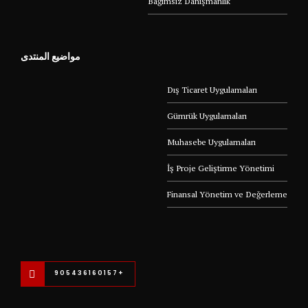
Bağımsız Danışmanlık
مواضيع المنتدى
Dış Ticaret Uygulamaları
Gümrük Uygulamaları
Muhasebe Uygulamaları
İş Proje Geliştirme Yönetimi
Finansal Yönetim ve Değerleme
+905436160157