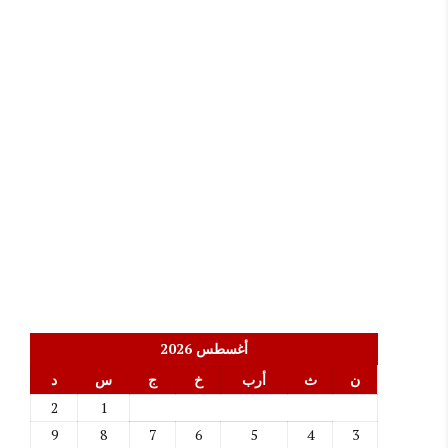
أغسطس 2026
ن
ث
أرب
خ
ج
س
د
2
1
9
8
7
6
5
4
3