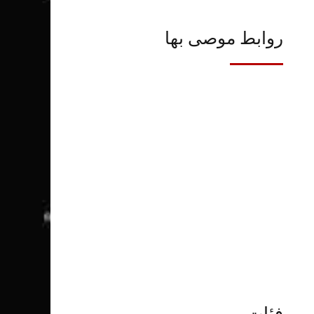
روابط موصى بها
فئات