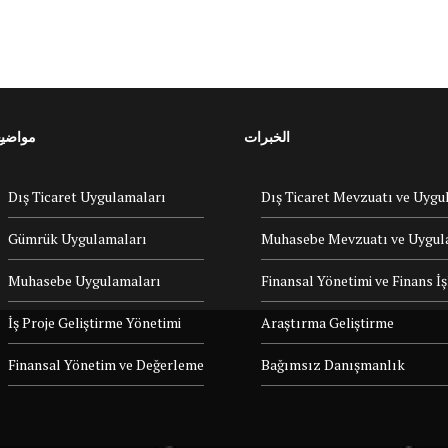
الخبرات
مواضيع
Dış Ticaret Uygulamaları
Dış Ticaret Mevzuatı ve Uygu
Gümrük Uygulamaları
Muhasebe Mevzuatı ve Uygul
Muhasebe Uygulamaları
Finansal Yönetimi ve Finans İ
İş Proje Geliştirme Yönetimi
Araştırma Geliştirme
Finansal Yönetim ve Değerleme
Bağımsız Danışmanlık