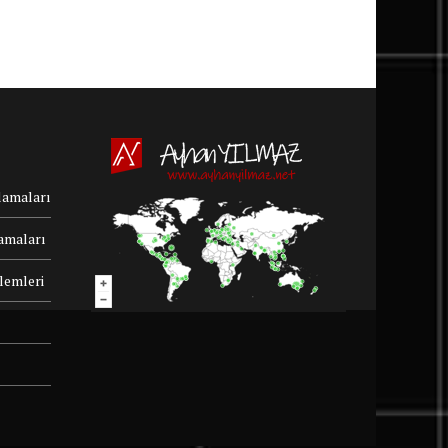
lamaları
amaları
şlemleri