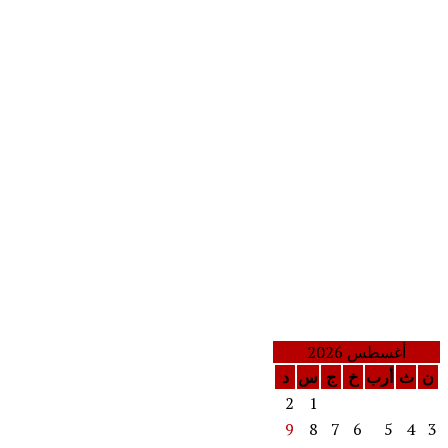
أغسطس 2026
ن
ث
أرب
خ
ج
س
د
2
1
9
8
7
6
5
4
3