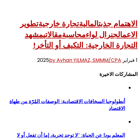
الاهتمام جذبت
المالية
تجارة خارجية
تطوير
الاعمال
جنرال لواء
محاسبة
مقالاتي
مشهد
التجارة الخارجية: التكيف أو التأخر!
1 فبراير 2025
by Ayhan YILMAZ, SMMM/CPA
المشاركات الاخيرة
أنطولوجيا السخافات الاقتصادية: الوصفات المُرّة من طهاة
الاقتصاد
المعلم يودا عن الحياة: "لا توجد تجربة، إما أن تفعل أو لا