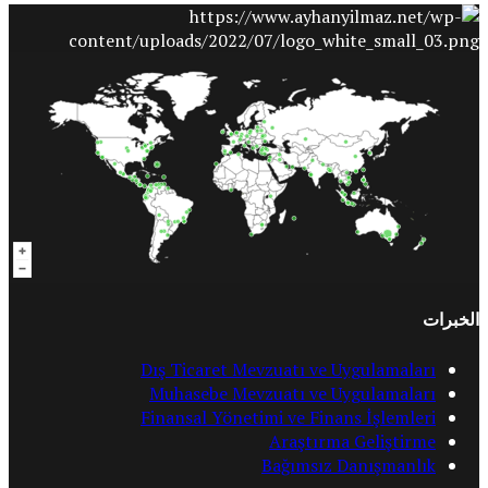
الخبرات
Dış Ticaret Mevzuatı ve Uygulamaları
Muhasebe Mevzuatı ve Uygulamaları
Finansal Yönetimi ve Finans İşlemleri
Araştırma Geliştirme
Bağımsız Danışmanlık