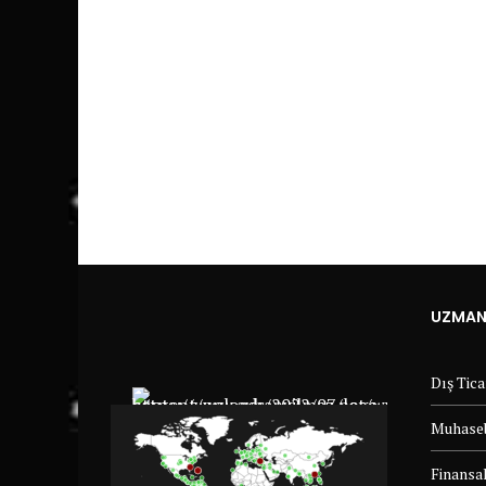
UZMANL
Dış Tic
Muhaseb
Finansal