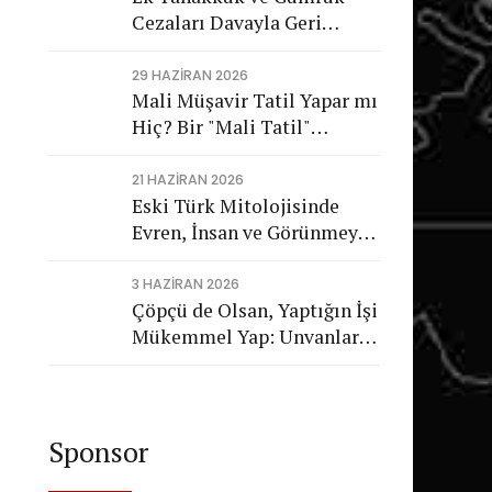
Cezaları Davayla Geri
Dönüyor: Hukuka Aykırı
İşlemlerin Kamuya
29 HAZIRAN 2026
Mali Müşavir Tatil Yapar mı
Görünmeyen Maliyeti
Hiç? Bir "Mali Tatil"
Trajikomedisi
21 HAZIRAN 2026
Eski Türk Mitolojisinde
Evren, İnsan ve Görünmeyen
Düzen
3 HAZIRAN 2026
Çöpçü de Olsan, Yaptığın İşi
Mükemmel Yap: Unvanların
Değil, Karakterin Konuşsun
Sponsor