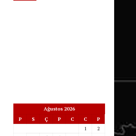
Ağustos 2026
P
S
Ç
P
C
C
P
1
2