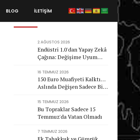
BLOG
İLETİŞİM
Son Gönderiler
2 AĞUSTOS 2026
Endüstri 1.0'dan Yapay Zekâ
Çağına: Değişime Uyum
Sağlayamayan Şirketleri
Nasıl Bir Gelecek Bekliyor?
16 TEMMUZ 2026
150 Euro Muafiyeti Kalktı…
Aslında Değişen Sadece Bir
Vergi Değil
15 TEMMUZ 2026
Bu Topraklar Sadece 15
Temmuz'da Vatan Olmadı
7 TEMMUZ 2026
Ek Tahakkuk ve Gümrük