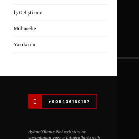
İş Geliştirme
Muhasebe
Yazılarım
+905436160157
AyhanYilmaz.Net
web sitesine
yayımlanan yazı
ve
fotoğraflarla
ilgili