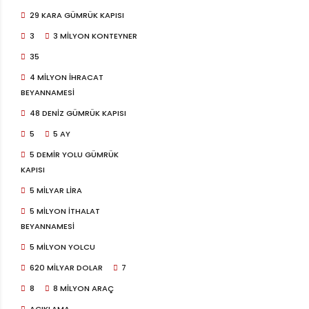
29 KARA GÜMRÜK KAPISI
3
3 MILYON KONTEYNER
35
4 MILYON IHRACAT
BEYANNAMESI
48 DENIZ GÜMRÜK KAPISI
5
5 AY
5 DEMIR YOLU GÜMRÜK
KAPISI
5 MILYAR LIRA
5 MILYON ITHALAT
BEYANNAMESI
5 MILYON YOLCU
620 MILYAR DOLAR
7
8
8 MILYON ARAÇ
AÇIKLAMA