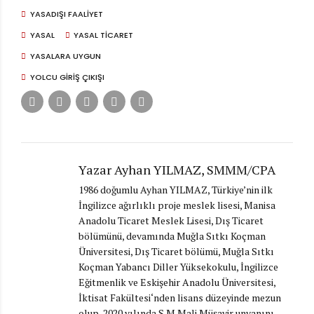
YASADIŞI FAALIYET
YASAL
YASAL TICARET
YASALARA UYGUN
YOLCU GIRIŞ ÇIKIŞI
Yazar Ayhan YILMAZ, SMMM/CPA
1986 doğumlu Ayhan YILMAZ, Türkiye’nin ilk
İngilizce ağırlıklı proje meslek lisesi, Manisa
Anadolu Ticaret Meslek Lisesi, Dış Ticaret
bölümünü, devamında Muğla Sıtkı Koçman
Üniversitesi, Dış Ticaret bölümü, Muğla Sıtkı
Koçman Yabancı Diller Yüksekokulu, İngilizce
Eğitmenlik ve Eskişehir Anadolu Üniversitesi,
İktisat Fakültesi‘nden lisans düzeyinde mezun
olup, 2020 yılında S.M.Mali Müşavir unvanını