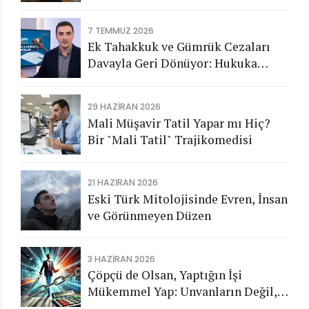
7 TEMMUZ 2026
Ek Tahakkuk ve Gümrük Cezaları
Davayla Geri Dönüyor: Hukuka
Aykırı İşlemlerin Kamuya
Görünmeyen Maliyeti
29 HAZIRAN 2026
Mali Müşavir Tatil Yapar mı Hiç?
Bir "Mali Tatil" Trajikomedisi
21 HAZIRAN 2026
Eski Türk Mitolojisinde Evren, İnsan
ve Görünmeyen Düzen
3 HAZIRAN 2026
Çöpçü de Olsan, Yaptığın İşi
Mükemmel Yap: Unvanların Değil,
Karakterin Konuşsun