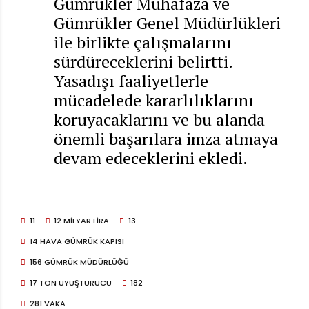
Gümrükler Muhafaza ve
Gümrükler Genel Müdürlükleri
ile birlikte çalışmalarını
sürdüreceklerini belirtti.
Yasadışı faaliyetlerle
mücadelede kararlılıklarını
koruyacaklarını ve bu alanda
önemli başarılara imza atmaya
devam edeceklerini ekledi.
11
12 MILYAR LIRA
13
14 HAVA GÜMRÜK KAPISI
156 GÜMRÜK MÜDÜRLÜĞÜ
17 TON UYUŞTURUCU
182
281 VAKA