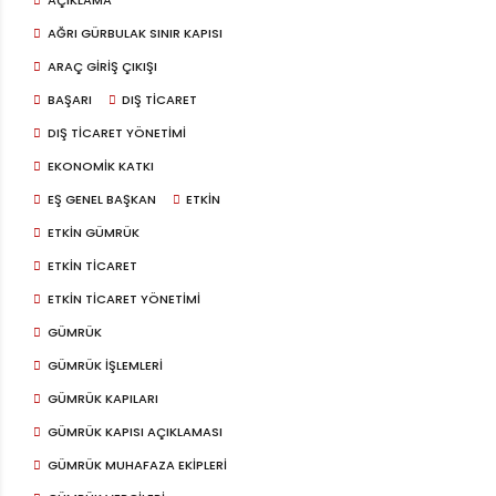
AĞRI GÜRBULAK SINIR KAPISI
ARAÇ GIRIŞ ÇIKIŞI
BAŞARI
DIŞ TICARET
DIŞ TICARET YÖNETIMI
EKONOMIK KATKI
EŞ GENEL BAŞKAN
ETKIN
ETKIN GÜMRÜK
ETKIN TICARET
ETKIN TICARET YÖNETIMI
GÜMRÜK
GÜMRÜK IŞLEMLERI
GÜMRÜK KAPILARI
GÜMRÜK KAPISI AÇIKLAMASI
GÜMRÜK MUHAFAZA EKIPLERI