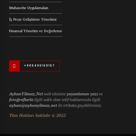
Muhasebe Uygulamaları
İş Proje Geliştirme Yönetimi
Finansal Yönetim ve Değerleme
+905436160157
AyhanYilmaz.Net
web sitesine
yayımlanan yazı
ve
fotoğraflarla
ilgili saklı olan telif haklarınızla ilgili
ayhan@ayhanyilmaz.net
ile irtibata geçebilirsiniz.
Tüm Hakları Saklıdır © 2022