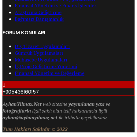
Finansal Yönetimi ve Finans İşlemleri
Araştırma Geliştirme
Bağımsız Danışmanlık
FORUM KONULARI
Dış Ticaret Uygulamaları
Gümrük Uygulamaları
Muhasebe Uygulamaları
İş Proje Geliştirme Yönetimi
Finansal Yönetim ve Değerleme
+905436160157
AyhanYilmaz.Net
web sitesine
yayımlanan yazı
ve
fotoğraflarla
ilgili saklı olan telif haklarınızla ilgili
ayhan@ayhanyilmaz.net
ile irtibata geçebilirsiniz.
Tüm Hakları Saklıdır © 2022