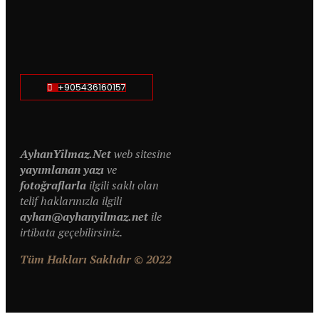
+905436160157
AyhanYilmaz.Net
web sitesine
yayımlanan yazı
ve
fotoğraflarla
ilgili saklı olan
telif haklarınızla ilgili
ayhan@ayhanyilmaz.net
ile
irtibata geçebilirsiniz.
Tüm Hakları Saklıdır © 2022