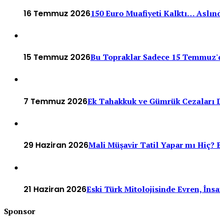
16 Temmuz 2026
150 Euro Muafiyeti Kalktı… Aslınd
15 Temmuz 2026
Bu Topraklar Sadece 15 Temmuz'
7 Temmuz 2026
Ek Tahakkuk ve Gümrük Cezaları D
29 Haziran 2026
Mali Müşavir Tatil Yapar mı Hiç? B
21 Haziran 2026
Eski Türk Mitolojisinde Evren, İn
Sponsor