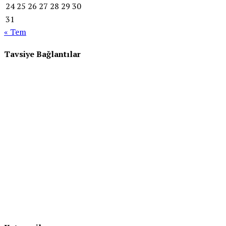
24
25
26
27
28
29
30
31
« Tem
Tavsiye Bağlantılar