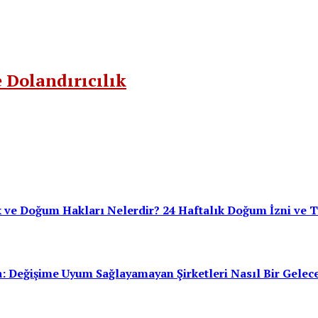
e Dolandırıcılık
k ve Doğum Hakları Nelerdir? 24 Haftalık Doğum İzni ve 
: Değişime Uyum Sağlayamayan Şirketleri Nasıl Bir Gelec