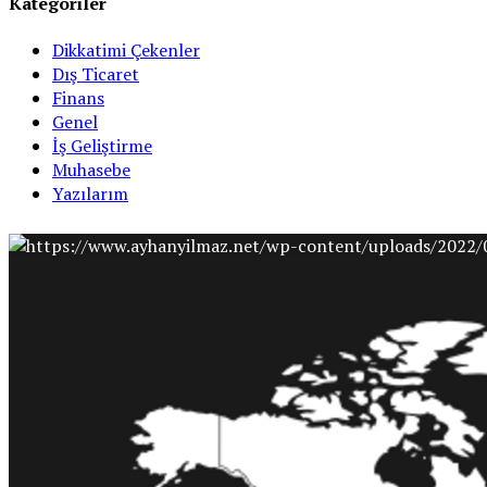
Kategoriler
Dikkatimi Çekenler
Dış Ticaret
Finans
Genel
İş Geliştirme
Muhasebe
Yazılarım