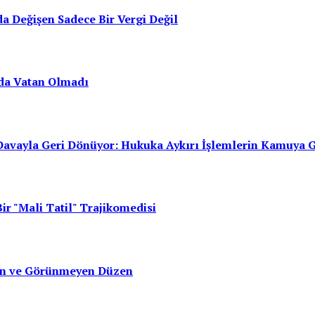
a Değişen Sadece Bir Vergi Değil
da Vatan Olmadı
avayla Geri Dönüyor: Hukuka Aykırı İşlemlerin Kamuya 
ir "Mali Tatil" Trajikomedisi
san ve Görünmeyen Düzen