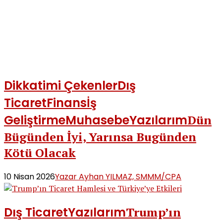
Dikkatimi Çekenler
Dış
Ticaret
Finans
İş
Geliştirme
Muhasebe
Yazılarım
Dün
Bügünden İyi, Yarınsa Bugünden
Kötü Olacak
10 Nisan 2026
Yazar Ayhan YILMAZ, SMMM/CPA
Dış Ticaret
Yazılarım
Trump’ın