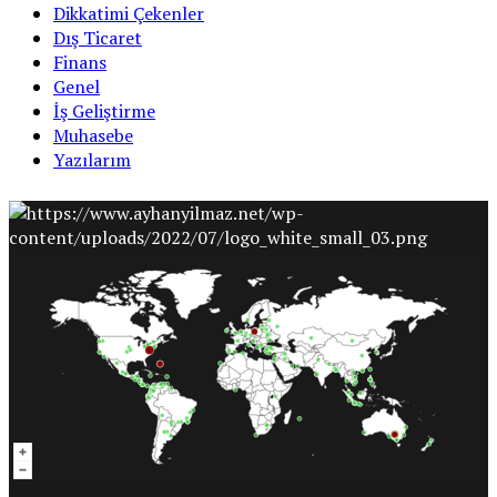
Dikkatimi Çekenler
Dış Ticaret
Finans
Genel
İş Geliştirme
Muhasebe
Yazılarım