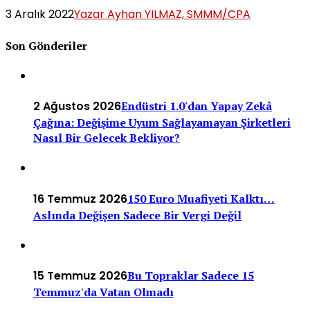
3 Aralık 2022
Yazar Ayhan YILMAZ, SMMM/CPA
Son Gönderiler
2 Ağustos 2026
Endüstri 1.0'dan Yapay Zekâ
Çağına: Değişime Uyum Sağlayamayan Şirketleri
Nasıl Bir Gelecek Bekliyor?
16 Temmuz 2026
150 Euro Muafiyeti Kalktı…
Aslında Değişen Sadece Bir Vergi Değil
15 Temmuz 2026
Bu Topraklar Sadece 15
Temmuz'da Vatan Olmadı