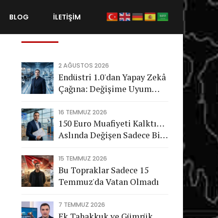
BLOG
İLETİŞİM
Son Gönderiler
2 AĞUSTOS 2026
Endüstri 1.0'dan Yapay Zekâ
Çağına: Değişime Uyum
Sağlayamayan Şirketleri
Nasıl Bir Gelecek Bekliyor?
16 TEMMUZ 2026
150 Euro Muafiyeti Kalktı…
Aslında Değişen Sadece Bir
Vergi Değil
15 TEMMUZ 2026
Bu Topraklar Sadece 15
Temmuz'da Vatan Olmadı
7 TEMMUZ 2026
Ek Tahakkuk ve Gümrük