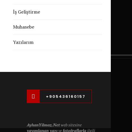
İş Geliştirme
Muhasebe
Yazılarım
+905436160157
AyhanYilmaz.Net
web sitesine
yayımlanan yazı
ve
fotoğraflarla
ilgili