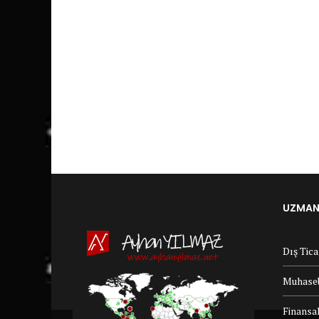
UZMANL
Dış Tic
Muhaseb
Finansal