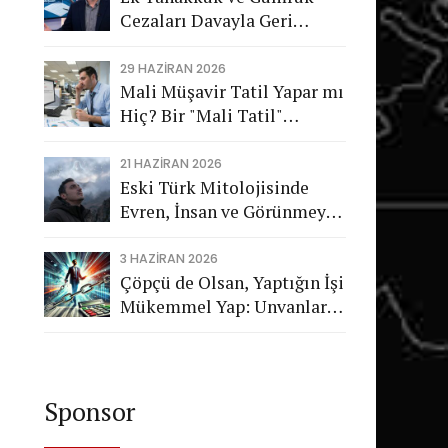
Cezaları Davayla Geri
Dönüyor: Hukuka Aykırı
İşlemlerin Kamuya
29 HAZIRAN 2026
Mali Müşavir Tatil Yapar mı
Görünmeyen Maliyeti
Hiç? Bir "Mali Tatil"
Trajikomedisi
21 HAZIRAN 2026
Eski Türk Mitolojisinde
Evren, İnsan ve Görünmeyen
Düzen
3 HAZIRAN 2026
Çöpçü de Olsan, Yaptığın İşi
Mükemmel Yap: Unvanların
Değil, Karakterin Konuşsun
Sponsor