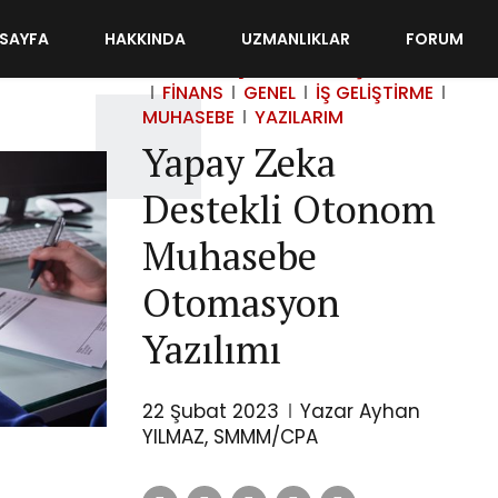
SAYFA
HAKKINDA
UZMANLIKLAR
FORUM
DIKKATIMI ÇEKENLER
DIŞ TICARET
FINANS
GENEL
İŞ GELIŞTIRME
MUHASEBE
YAZILARIM
Yapay Zeka
Destekli Otonom
Muhasebe
Otomasyon
Yazılımı
22 Şubat 2023
Yazar Ayhan
YILMAZ, SMMM/CPA