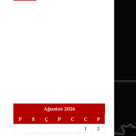
Ağustos 2026
P
S
Ç
P
C
C
P
1
2