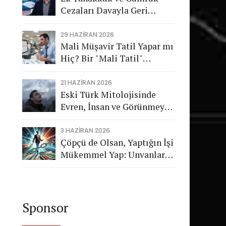
Cezaları Davayla Geri
Dönüyor: Hukuka Aykırı
İşlemlerin Kamuya
29 HAZIRAN 2026
Mali Müşavir Tatil Yapar mı
Görünmeyen Maliyeti
Hiç? Bir "Mali Tatil"
Trajikomedisi
21 HAZIRAN 2026
Eski Türk Mitolojisinde
Evren, İnsan ve Görünmeyen
Düzen
3 HAZIRAN 2026
Çöpçü de Olsan, Yaptığın İşi
Mükemmel Yap: Unvanların
Değil, Karakterin Konuşsun
Sponsor