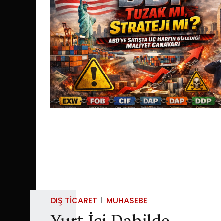
DIŞ TICARET
MUHASEBE
Yurt İçi Dahilde