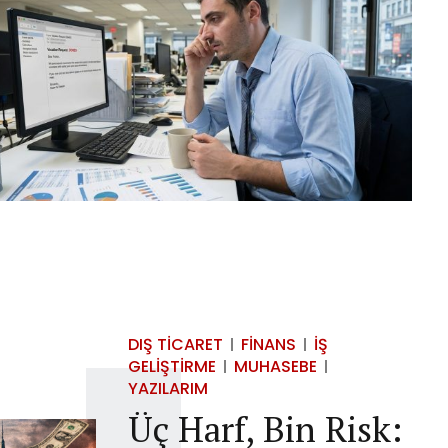
DIŞ TICARET
FINANS
İŞ
GELIŞTIRME
MUHASEBE
YAZILARIM
Üç Harf, Bin Risk: