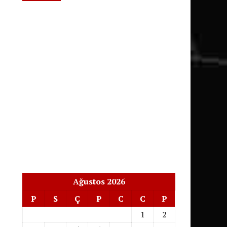
Ağustos 2026
P
S
Ç
P
C
C
P
1
2