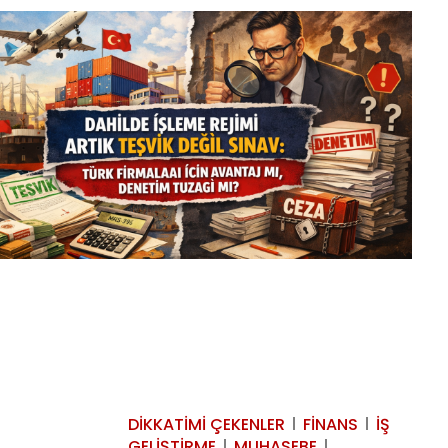
DIKKATIMI ÇEKENLER
FINANS
İŞ
GELIŞTIRME
MUHASEBE