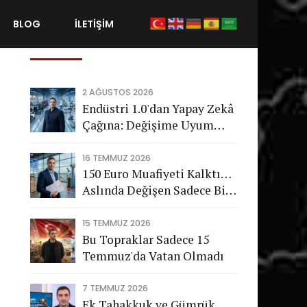
BLOG
İLETİŞİM
Son Gönderiler
2 AĞUSTOS 2026
Endüstri 1.0'dan Yapay Zekâ
Çağına: Değişime Uyum
Sağlayamayan Şirketleri
Nasıl Bir Gelecek Bekliyor?
16 TEMMUZ 2026
150 Euro Muafiyeti Kalktı…
Aslında Değişen Sadece Bir
Vergi Değil
15 TEMMUZ 2026
Bu Topraklar Sadece 15
Temmuz'da Vatan Olmadı
7 TEMMUZ 2026
Ek Tahakkuk ve Gümrük