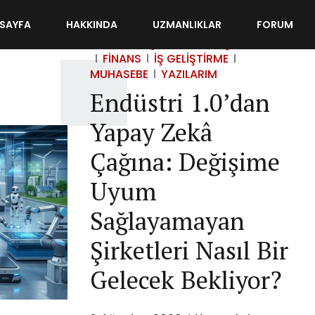
SAYFA
HAKKINDA
UZMANLIKLAR
FORUM
DIKKATIMI ÇEKENLER
DIŞ TICARET
FINANS
İŞ GELIŞTIRME
MUHASEBE
YAZILARIM
Endüstri 1.0’dan
Yapay Zekâ
Çağına: Değişime
Uyum
Sağlayamayan
Şirketleri Nasıl Bir
Gelecek Bekliyor?