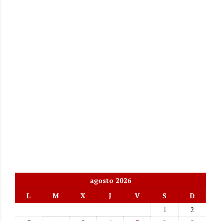
agosto 2026
L
M
X
J
V
S
D
1
2