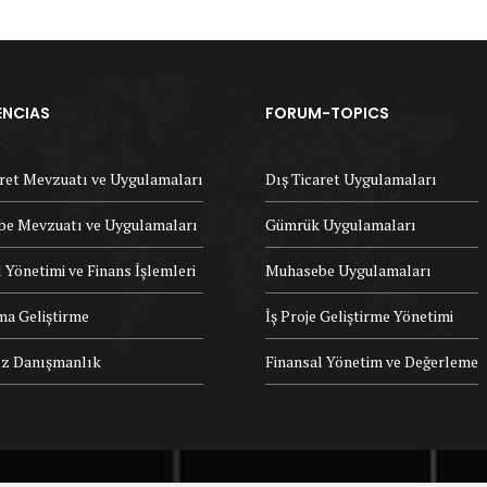
ENCIAS
FORUM-TOPICS
aret Mevzuatı ve Uygulamaları
Dış Ticaret Uygulamaları
e Mevzuatı ve Uygulamaları
Gümrük Uygulamaları
 Yönetimi ve Finans İşlemleri
Muhasebe Uygulamaları
ma Geliştirme
İş Proje Geliştirme Yönetimi
z Danışmanlık
Finansal Yönetim ve Değerleme