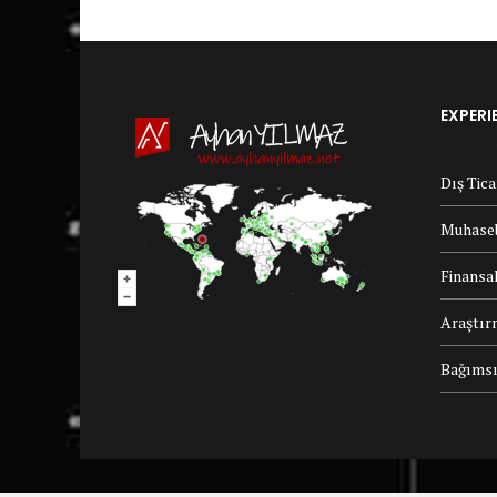
EXPERI
Dış Tic
Muhaseb
Finansal
Araştır
Bağımsı