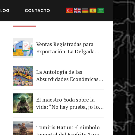
BLOG
CONTACTO
Mensajes Recientes
Ventas Registradas para
Exportación: La Delgada
Línea Entre lo Legal y lo
Arriesgado
La Antología de las
Absurdidades Económicas:
Las Recetas Amargas de los
Chefs de la Economía
El maestro Yoda sobre la
vida: “No hay prueba, ¡o lo
haces o no lo haces!”
Tomiris Hatun: El símbolo
Inmortal del Espíritu Turco