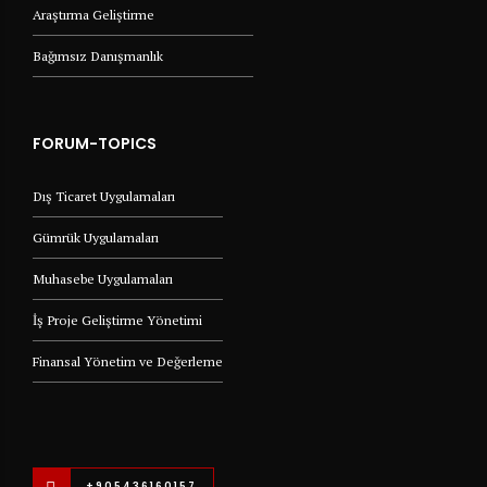
Araştırma Geliştirme
Bağımsız Danışmanlık
FORUM-TOPICS
Dış Ticaret Uygulamaları
Gümrük Uygulamaları
Muhasebe Uygulamaları
İş Proje Geliştirme Yönetimi
Finansal Yönetim ve Değerleme
+905436160157