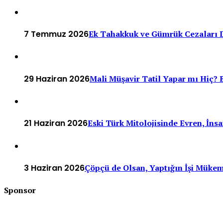
7 Temmuz 2026
Ek Tahakkuk ve Gümrük Cezaları D
29 Haziran 2026
Mali Müşavir Tatil Yapar mı Hiç? B
21 Haziran 2026
Eski Türk Mitolojisinde Evren, İn
3 Haziran 2026
Çöpçü de Olsan, Yaptığın İşi Müke
Sponsor