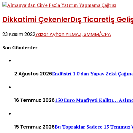
Dikkatimi Çekenler
Dış Ticaret
İş Geli
23 Kasım 2022
Yazar Ayhan YILMAZ, SMMM/CPA
Son Gönderiler
2 Ağustos 2026
Endüstri 1.0'dan Yapay Zekâ Çağına
16 Temmuz 2026
150 Euro Muafiyeti Kalktı… Aslınd
15 Temmuz 2026
Bu Topraklar Sadece 15 Temmuz'