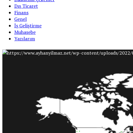
Dış Ticaret
Finans
Genel
İş Geliştirme
Muhasebe
Yazılarım