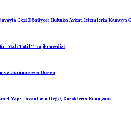
avayla Geri Dönüyor: Hukuka Aykırı İşlemlerin Kamuya 
ir "Mali Tatil" Trajikomedisi
san ve Görünmeyen Düzen
mmel Yap: Unvanların Değil, Karakterin Konuşsun