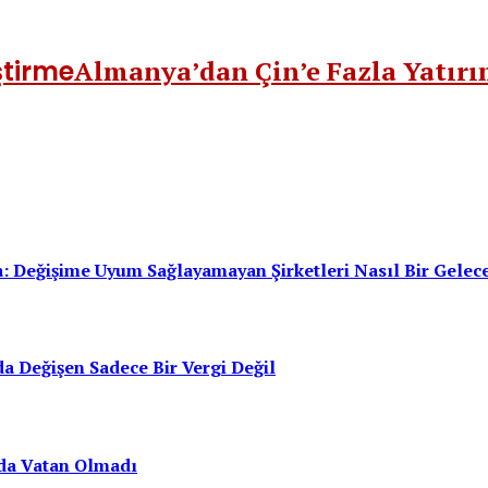
ştirme
Almanya’dan Çin’e Fazla Yatır
: Değişime Uyum Sağlayamayan Şirketleri Nasıl Bir Gelec
a Değişen Sadece Bir Vergi Değil
da Vatan Olmadı