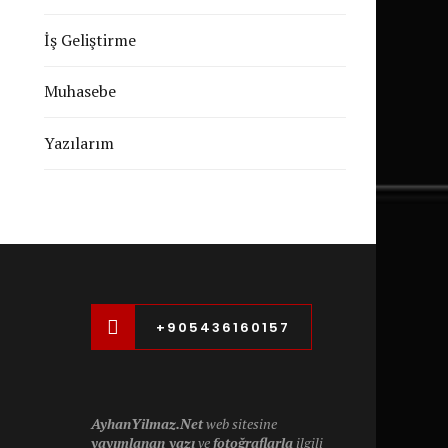
İş Geliştirme
Muhasebe
Yazılarım
+905436160157
AyhanYilmaz.Net
web sitesine
yayımlanan yazı
ve
fotoğraflarla
ilgili