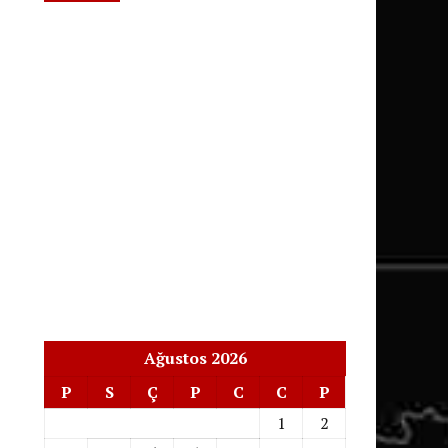
Ağustos 2026
P
S
Ç
P
C
C
P
1
2