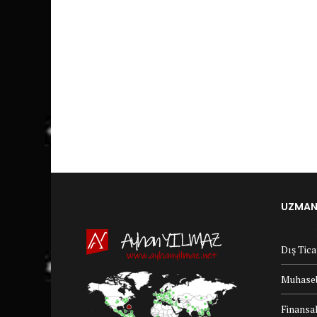
UZMANL
Dış Tic
Muhaseb
Finansal