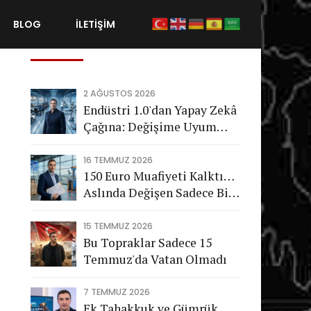
BLOG
İLETİŞİM
Son Gönderiler
2 AĞUSTOS 2026
Endüstri 1.0'dan Yapay Zekâ
Çağına: Değişime Uyum
Sağlayamayan Şirketleri
Nasıl Bir Gelecek Bekliyor?
16 TEMMUZ 2026
150 Euro Muafiyeti Kalktı…
Aslında Değişen Sadece Bir
Vergi Değil
15 TEMMUZ 2026
Bu Topraklar Sadece 15
Temmuz'da Vatan Olmadı
7 TEMMUZ 2026
Ek Tahakkuk ve Gümrük