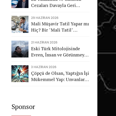
Cezaları Davayla Geri
Dönüyor: Hukuka Aykırı
İşlemlerin Kamuya
29 HAZIRAN 2026
Mali Müşavir Tatil Yapar mı
Görünmeyen Maliyeti
Hiç? Bir "Mali Tatil"
Trajikomedisi
21 HAZIRAN 2026
Eski Türk Mitolojisinde
Evren, İnsan ve Görünmeyen
Düzen
3 HAZIRAN 2026
Çöpçü de Olsan, Yaptığın İşi
Mükemmel Yap: Unvanların
Değil, Karakterin Konuşsun
Sponsor