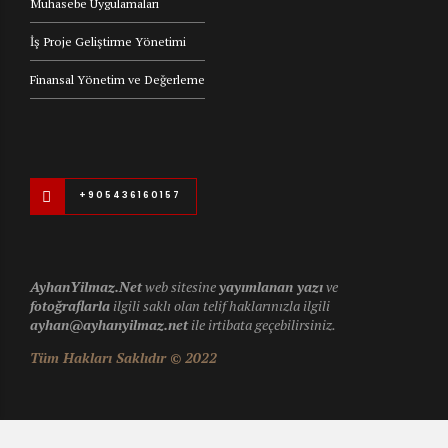
Muhasebe Uygulamaları
İş Proje Geliştirme Yönetimi
Finansal Yönetim ve Değerleme
+905436160157
AyhanYilmaz.Net
web sitesine
yayımlanan yazı
ve
fotoğraflarla
ilgili saklı olan telif haklarınızla ilgili
ayhan@ayhanyilmaz.net
ile irtibata geçebilirsiniz.
Tüm Hakları Saklıdır © 2022