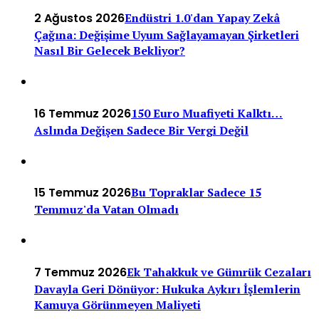
2 Ağustos 2026
Endüstri 1.0'dan Yapay Zekâ
Çağına: Değişime Uyum Sağlayamayan Şirketleri
Nasıl Bir Gelecek Bekliyor?
16 Temmuz 2026
150 Euro Muafiyeti Kalktı…
Aslında Değişen Sadece Bir Vergi Değil
15 Temmuz 2026
Bu Topraklar Sadece 15
Temmuz'da Vatan Olmadı
7 Temmuz 2026
Ek Tahakkuk ve Gümrük Cezaları
Davayla Geri Dönüyor: Hukuka Aykırı İşlemlerin
Kamuya Görünmeyen Maliyeti