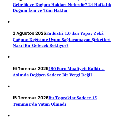
Gebelik ve Doğum Hakları Nelerdir? 24 Haftalık
Doğum İzni ve Tüm Haklar
2 Ağustos 2026
Endüstri 1.0'dan Yapay Zekâ
Çağına: Değişime Uyum Sağlayamayan Şirketleri
Nasıl Bir Gelecek Bekliyor?
16 Temmuz 2026
150 Euro Muafiyeti Kalktı…
Aslında Değişen Sadece Bir Vergi Değil
15 Temmuz 2026
Bu Topraklar Sadece 15
Temmuz'da Vatan Olmadı