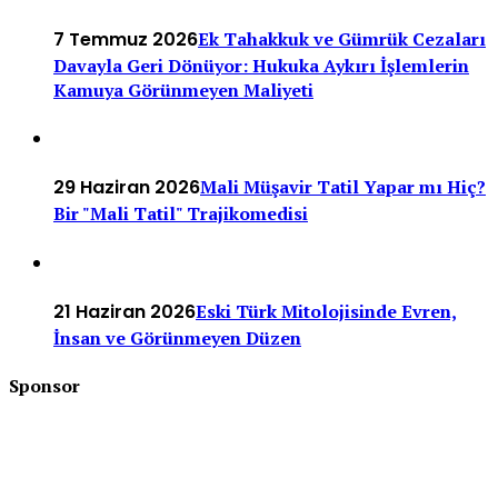
7 Temmuz 2026
Ek Tahakkuk ve Gümrük Cezaları
Davayla Geri Dönüyor: Hukuka Aykırı İşlemlerin
Kamuya Görünmeyen Maliyeti
29 Haziran 2026
Mali Müşavir Tatil Yapar mı Hiç?
Bir "Mali Tatil" Trajikomedisi
21 Haziran 2026
Eski Türk Mitolojisinde Evren,
İnsan ve Görünmeyen Düzen
Sponsor