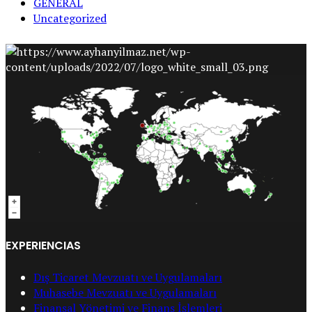
GENERAL
Uncategorized
EXPERIENCIAS
Dış Ticaret Mevzuatı ve Uygulamaları
Muhasebe Mevzuatı ve Uygulamaları
Finansal Yönetimi ve Finans İşlemleri