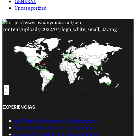
GENERAL
Uncategorized
EXPERIENCIAS
Dış Ticaret Mevzuatı ve Uygulamaları
Muhasebe Mevzuatı ve Uygulamaları
Finansal Yönetimi ve Finans İşlemleri