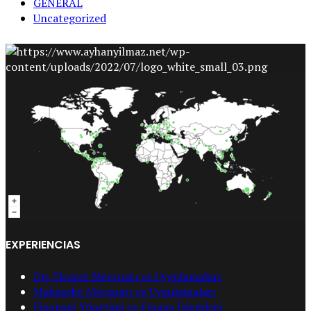
GENERAL
Uncategorized
EXPERIENCIAS
Dış Ticaret Mevzuatı ve Uygulamaları
Muhasebe Mevzuatı ve Uygulamaları
Finansal Yönetimi ve Finans İşlemleri