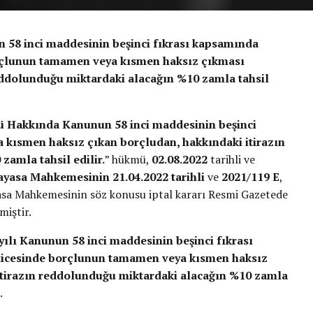
 58 inci maddesinin beşinci fıkrası kapsamında
orçlunun tamamen veya kısmen haksız çıkması
eddolunduğu miktardaki alacağın %10 zamla tahsil
ü Hakkında Kanunun 58 inci maddesinin beşinci
 kısmen haksız çıkan borçludan, hakkındaki itirazın
amla tahsil edilir.
” hükmü,
02.08.2022
tarihli ve
yasa Mahkemesinin 21.04.2022 tarihli
ve
2021/119 E
,
ayasa Mahkemesinin söz konusu iptal kararı Resmi Gazetede
miştir.
ayılı Kanunun 58 inci maddesinin beşinci fıkrası
ticesinde borçlunun tamamen veya kısmen haksız
tirazın reddolunduğu miktardaki alacağın %10 zamla
.