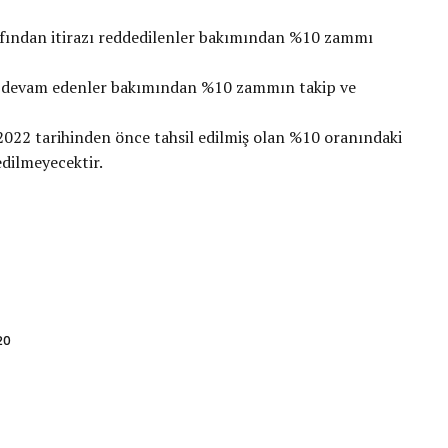
fından itirazı reddedilenler bakımından %10 zammı
i devam edenler bakımından %10 zammın takip ve
2022 tarihinden önce tahsil edilmiş olan %10 oranındaki
edilmeyecektir.
20