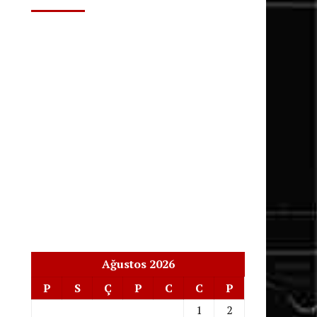
Ağustos 2026
P
S
Ç
P
C
C
P
1
2