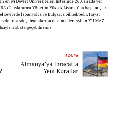
n en iyi Devlet Üniversiteleri listesinde 260. sırada yer
MBA (Uluslararası Yönetim Yüksek Lisansı)‘na başlamıştır.
mel seviyede İspanyolca ve Bulgarca bilmektedir. Hayat
rkezde tutarak çalışmalarına devam eden Ayhan YILMAZ
isiyle irtibata geçebilirsiniz.
SONRA
Almanya’ya İhracatta
?
Yeni Kurallar