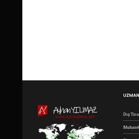
UZMANL
Dış Tic
Muhaseb