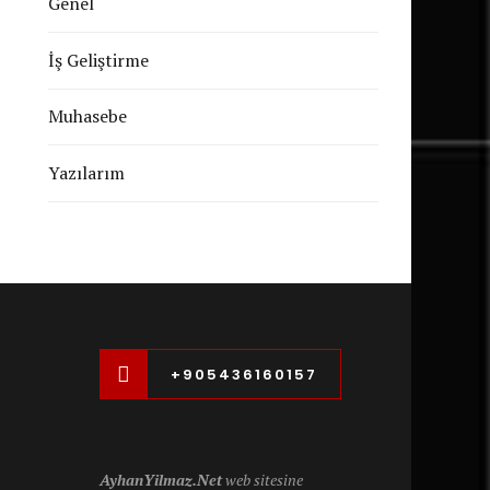
Genel
İş Geliştirme
Muhasebe
Yazılarım
+905436160157
AyhanYilmaz.Net
web sitesine