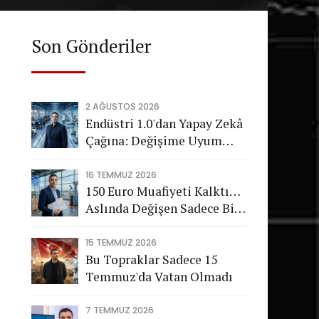
Son Gönderiler
2 AĞUSTOS 2026
Endüstri 1.0'dan Yapay Zekâ
Çağına: Değişime Uyum
Sağlayamayan Şirketleri
Nasıl Bir Gelecek Bekliyor?
16 TEMMUZ 2026
150 Euro Muafiyeti Kalktı…
Aslında Değişen Sadece Bir
Vergi Değil
15 TEMMUZ 2026
Bu Topraklar Sadece 15
Temmuz'da Vatan Olmadı
7 TEMMUZ 2026