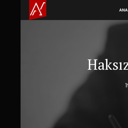
ANA
Haksız
1