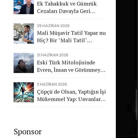
Ek Tahakkuk ve Gümrük
Cezaları Davayla Geri
Dönüyor: Hukuka Aykırı
İşlemlerin Kamuya
29 HAZIRAN 2026
Mali Müşavir Tatil Yapar mı
Görünmeyen Maliyeti
Hiç? Bir "Mali Tatil"
Trajikomedisi
21 HAZIRAN 2026
Eski Türk Mitolojisinde
Evren, İnsan ve Görünmeyen
Düzen
3 HAZIRAN 2026
Çöpçü de Olsan, Yaptığın İşi
Mükemmel Yap: Unvanların
Değil, Karakterin Konuşsun
Sponsor