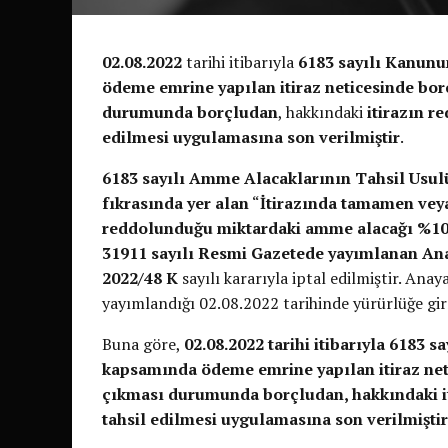
02.08.2022
tarihi itibarıyla
6183 sayılı Kanunun
ödeme emrine yapılan itiraz neticesinde b
durumunda borçludan
, hakkındaki
itirazın r
edilmesi uygulamasına son verilmiştir
.
6183 sayılı Amme Alacaklarının Tahsil Usul
fıkrasında yer alan
“
İtirazında tamamen veya
reddolunduğu miktardaki amme alacağı %10 z
31911 sayılı Resmi Gazetede yayımlanan Ana
2022/48 K
sayılı kararıyla iptal edilmiştir. An
yayımlandığı 02.08.2022 tarihinde yürürlüğe gir
Buna göre,
02.08.2022 tarihi itibarıyla 6183 s
kapsamında ödeme emrine yapılan itiraz ne
çıkması durumunda borçludan, hakkındaki i
tahsil edilmesi uygulamasına son verilmiştir