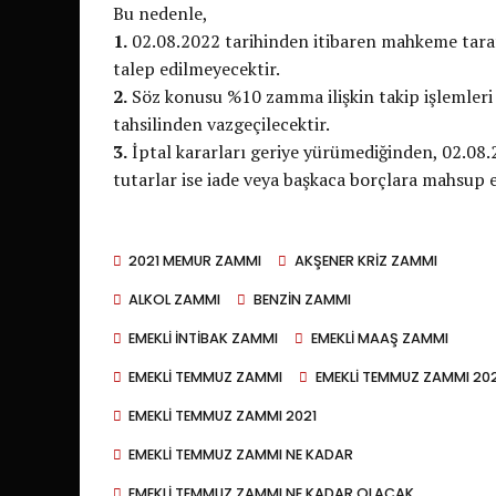
Bu nedenle,
1.
02.08.2022 tarihinden itibaren mahkeme tara
talep edilmeyecektir.
2.
Söz konusu %10 zamma ilişkin takip işlemler
tahsilinden vazgeçilecektir.
3.
İptal kararları geriye yürümediğinden, 02.08.
tutarlar ise iade veya başkaca borçlara mahsup 
2021 MEMUR ZAMMI
AKŞENER KRIZ ZAMMI
ALKOL ZAMMI
BENZIN ZAMMI
EMEKLI INTIBAK ZAMMI
EMEKLI MAAŞ ZAMMI
EMEKLI TEMMUZ ZAMMI
EMEKLI TEMMUZ ZAMMI 20
EMEKLI TEMMUZ ZAMMI 2021
EMEKLI TEMMUZ ZAMMI NE KADAR
EMEKLI TEMMUZ ZAMMI NE KADAR OLACAK