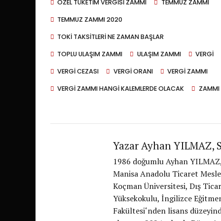
ÖZEL TÜKETIM VERGISI ZAMMI
TEMMUZ ZAMMI
TEMMUZ ZAMMI 2020
TOKI TAKSITLERI NE ZAMAN BAŞLAR
TOPLU ULAŞIM ZAMMI
ULAŞIM ZAMMI
VERGI
VERGI CEZASI
VERGI ORANI
VERGI ZAMMI
VERGI ZAMMI HANGI KALEMLERDE OLACAK
ZAMMI
Yazar Ayhan YILMAZ,
1986 doğumlu Ayhan YILMAZ, Tür
Manisa Anadolu Ticaret Meslek
Koçman Üniversitesi, Dış Tica
Yüksekokulu, İngilizce Eğitmen
Fakültesi‘nden lisans düzeyin