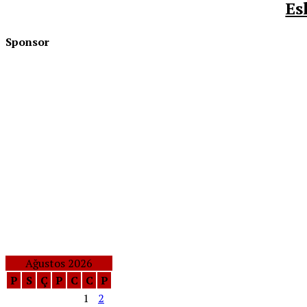
Es
Sponsor
Ağustos 2026
P
S
Ç
P
C
C
P
1
2