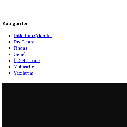
Kategoriler
Dikkatimi Çekenler
Dış Ticaret
Finans
Genel
İş Geliştirme
Muhasebe
Yazılarım