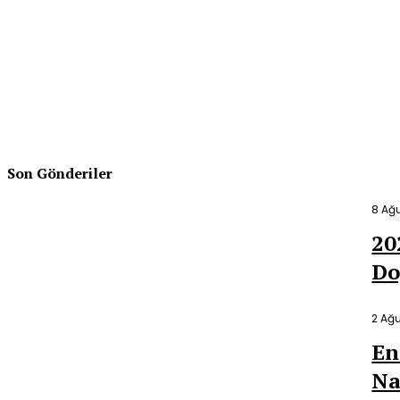
Muhasebe
Haksız Çıkma Zammı İptal E
19 Eylül 2022
Yazar Ayhan YILMAZ, SMMM/CPA
Son Gönderiler
8 Ağ
20
Do
2 Ağ
En
Na