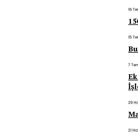
16 T
15
15 T
Bu
7 Te
Ek
İş
29 H
Ma
21 Ha