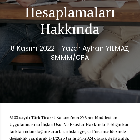
Hesaplamaları
Hakkında
8 Kasım 2022
Yazar Ayhan YILMAZ,
SMMM/CPA
6102 sayılı Türk Ticaret Kanunu’nun 376 ncı Maddesinin
Uygulanmasına İlişkin Usul Ve Esaslar Hakkında Tebliğin kur
farklarından doğan zararlara ilişkin geçici 1’inci maddesinde
değişiklik yapılarak 1/1/2023 tarihi 1/1/2024 olarak değiştirildi.