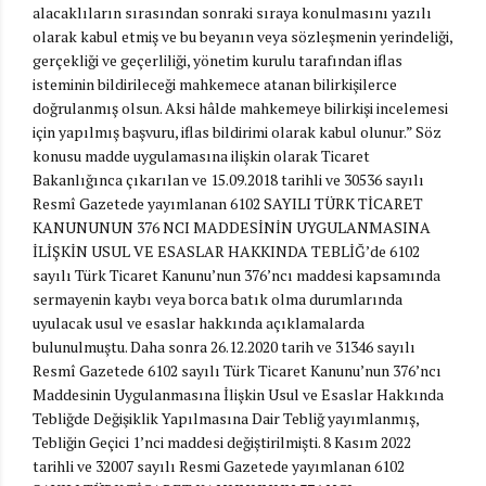
alacaklıların sırasından sonraki sıraya konulmasını yazılı
olarak kabul etmiş ve bu beyanın veya sözleşmenin yerindeliği,
gerçekliği ve geçerliliği, yönetim kurulu tarafından iflas
isteminin bildirileceği mahkemece atanan bilirkişilerce
doğrulanmış olsun. Aksi hâlde mahkemeye bilirkişi incelemesi
için yapılmış başvuru, iflas bildirimi olarak kabul olunur.” Söz
konusu madde uygulamasına ilişkin olarak Ticaret
Bakanlığınca çıkarılan ve 15.09.2018 tarihli ve 30536 sayılı
Resmî Gazetede yayımlanan 6102 SAYILI TÜRK TİCARET
KANUNUNUN 376 NCI MADDESİNİN UYGULANMASINA
İLİŞKİN USUL VE ESASLAR HAKKINDA TEBLİĞ’de 6102
sayılı Türk Ticaret Kanunu’nun 376’ncı maddesi kapsamında
sermayenin kaybı veya borca batık olma durumlarında
uyulacak usul ve esaslar hakkında açıklamalarda
bulunulmuştu. Daha sonra 26.12.2020 tarih ve 31346 sayılı
Resmî Gazetede 6102 sayılı Türk Ticaret Kanunu’nun 376’ncı
Maddesinin Uygulanmasına İlişkin Usul ve Esaslar Hakkında
Tebliğde Değişiklik Yapılmasına Dair Tebliğ yayımlanmış,
Tebliğin Geçici 1’nci maddesi değiştirilmişti. 8 Kasım 2022
tarihli ve 32007 sayılı Resmi Gazetede yayımlanan 6102