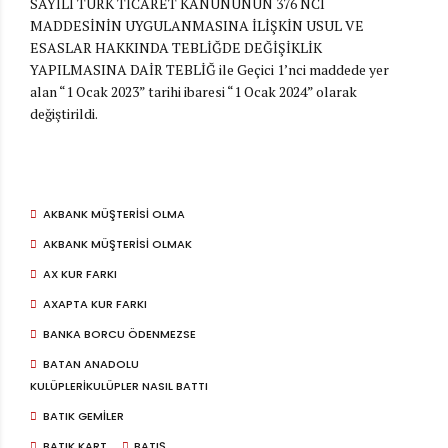
SAYILI TÜRK TİCARET KANUNUNUN 376 NCI
MADDESİNİN UYGULANMASINA İLİŞKİN USUL VE
ESASLAR HAKKINDA TEBLİĞDE DEĞİŞİKLİK
YAPILMASINA DAİR TEBLİĞ ile Geçici 1’nci maddede yer
alan “1 Ocak 2023” tarihi ibaresi “1 Ocak 2024” olarak
değiştirildi.
AKBANK MÜŞTERISI OLMA
AKBANK MÜŞTERISI OLMAK
AX KUR FARKI
AXAPTA KUR FARKI
BANKA BORCU ÖDENMEZSE
BATAN ANADOLU
KULÜPLERIKULÜPLER NASIL BATTI
BATIK GEMILER
BATIK KART
BATIŞ