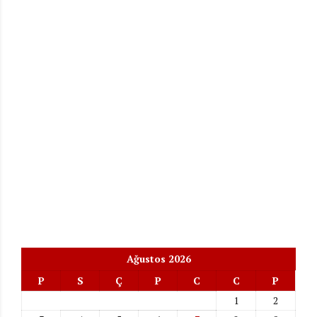
Ağustos 2026
P
S
Ç
P
C
C
P
1
2