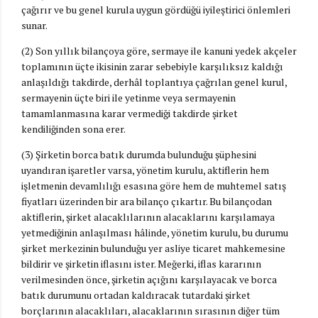
çağırır ve bu genel kurula uygun gördüğü iyileştirici önlemleri
sunar.
(2) Son yıllık bilançoya göre, sermaye ile kanuni yedek akçeler
toplamının üçte ikisinin zarar sebebiyle karşılıksız kaldığı
anlaşıldığı takdirde, derhâl toplantıya çağrılan genel kurul,
sermayenin üçte biri ile yetinme veya sermayenin
tamamlanmasına karar vermediği takdirde şirket
kendiliğinden sona erer.
(3) Şirketin borca batık durumda bulunduğu şüphesini
uyandıran işaretler varsa, yönetim kurulu, aktiflerin hem
işletmenin devamlılığı esasına göre hem de muhtemel satış
fiyatları üzerinden bir ara bilanço çıkartır. Bu bilançodan
aktiflerin, şirket alacaklılarının alacaklarını karşılamaya
yetmediğinin anlaşılması hâlinde, yönetim kurulu, bu durumu
şirket merkezinin bulunduğu yer asliye ticaret mahkemesine
bildirir ve şirketin iflasını ister. Meğerki, iflas kararının
verilmesinden önce, şirketin açığını karşılayacak ve borca
batık durumunu ortadan kaldıracak tutardaki şirket
borçlarının alacaklıları, alacaklarının sırasının diğer tüm