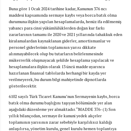
Buna göre 1 Ocak 2024 tarihine kadar, Kanunun 376 ncı
maddesi kapsamında sermaye kaybı veya borca batık olma
durumuna ilişkin yapılan hesaplamalarda, henüz ifa edilmemiş
yabancı para cinsi yükümlülüklerden doğan kur farkı
zararlarının tamamı ile 2020 ve 2021 yıllarında tahakkuk eden
kiralamalardan kaynaklanan giderler, amortismanlar ve
personel giderlerinin toplamının yarısı dikkate
alınmayabilecek olup bu tutarların belirlenmesinde
mükerrerlik oluşmayacak şekilde hesaplama yapılacak ve
hesaplamalara ilişkin olarak 13 üncü madde uyarınca
hazırlanan finansal tablolarda herhangi bir kayda yer
verilmeyerek, bu durum bilgi mahiyetinde dipnotlarda
gösterilecektir.
6102 sayılı Türk Ticaret Kanunu’nun Sermayenin kaybı, borca
batık olma durumu başlığını taşıyan bölümünde yer alan
aşağıdaki düzenleme yer almaktadır. “MADDE 376- (1) Son
yıllık bilançodan, sermaye ile kanuni yedek akçeler
toplamının yarısının zarar sebebiyle karşılıksız kaldığı
anlaşılırsa, yönetim kurulu, genel kurulu hemen toplantıya