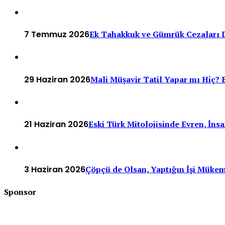
7 Temmuz 2026
Ek Tahakkuk ve Gümrük Cezaları D
29 Haziran 2026
Mali Müşavir Tatil Yapar mı Hiç? B
21 Haziran 2026
Eski Türk Mitolojisinde Evren, İn
3 Haziran 2026
Çöpçü de Olsan, Yaptığın İşi Müke
Sponsor