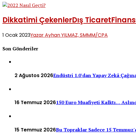
Dikkatimi Çekenler
Dış Ticaret
Finans
1 Ocak 2023
Yazar Ayhan YILMAZ, SMMM/CPA
Son Gönderiler
2 Ağustos 2026
Endüstri 1.0'dan Yapay Zekâ Çağına
16 Temmuz 2026
150 Euro Muafiyeti Kalktı… Aslınd
15 Temmuz 2026
Bu Topraklar Sadece 15 Temmuz'