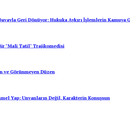
avayla Geri Dönüyor: Hukuka Aykırı İşlemlerin Kamuya 
ir "Mali Tatil" Trajikomedisi
san ve Görünmeyen Düzen
mmel Yap: Unvanların Değil, Karakterin Konuşsun