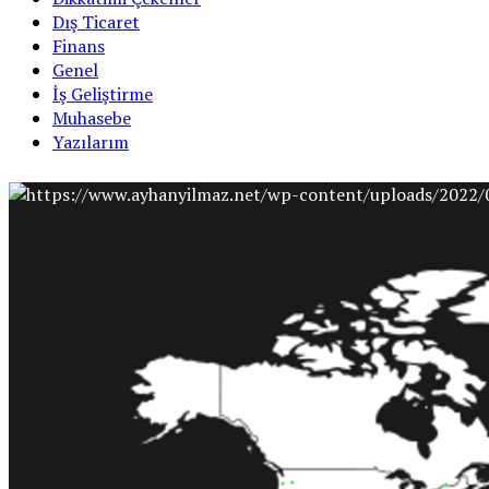
Dış Ticaret
Finans
Genel
İş Geliştirme
Muhasebe
Yazılarım