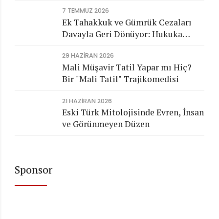
7 TEMMUZ 2026
Ek Tahakkuk ve Gümrük Cezaları
Davayla Geri Dönüyor: Hukuka
Aykırı İşlemlerin Kamuya
29 HAZIRAN 2026
Görünmeyen Maliyeti
Mali Müşavir Tatil Yapar mı Hiç?
Bir "Mali Tatil" Trajikomedisi
21 HAZIRAN 2026
Eski Türk Mitolojisinde Evren, İnsan
ve Görünmeyen Düzen
Sponsor