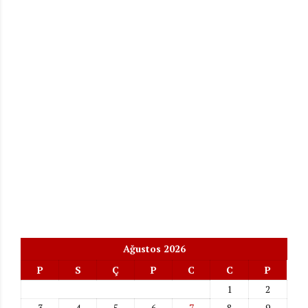
Ağustos 2026
P
S
Ç
P
C
C
P
1
2
3
4
5
6
7
8
9