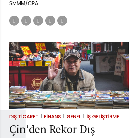
SMMM/CPA
DIŞ TICARET
FINANS
GENEL
İŞ GELIŞTIRME
Çin’den Rekor Dış