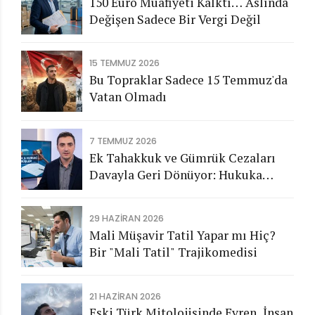
150 Euro Muafiyeti Kalktı… Aslında
Değişen Sadece Bir Vergi Değil
15 TEMMUZ 2026
Bu Topraklar Sadece 15 Temmuz'da
Vatan Olmadı
7 TEMMUZ 2026
Ek Tahakkuk ve Gümrük Cezaları
Davayla Geri Dönüyor: Hukuka
Aykırı İşlemlerin Kamuya
Görünmeyen Maliyeti
29 HAZIRAN 2026
Mali Müşavir Tatil Yapar mı Hiç?
Bir "Mali Tatil" Trajikomedisi
21 HAZIRAN 2026
Eski Türk Mitolojisinde Evren, İnsan