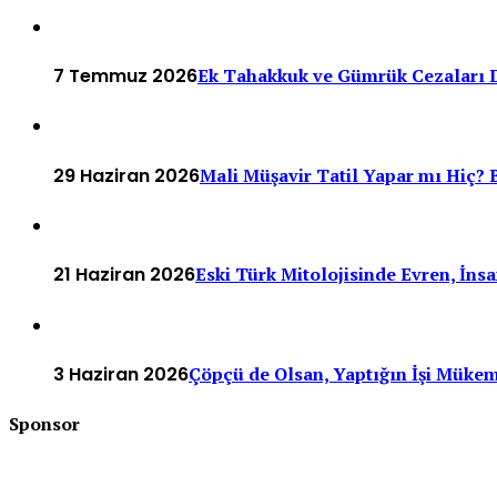
7 Temmuz 2026
Ek Tahakkuk ve Gümrük Cezaları D
29 Haziran 2026
Mali Müşavir Tatil Yapar mı Hiç? B
21 Haziran 2026
Eski Türk Mitolojisinde Evren, İn
3 Haziran 2026
Çöpçü de Olsan, Yaptığın İşi Müke
Sponsor