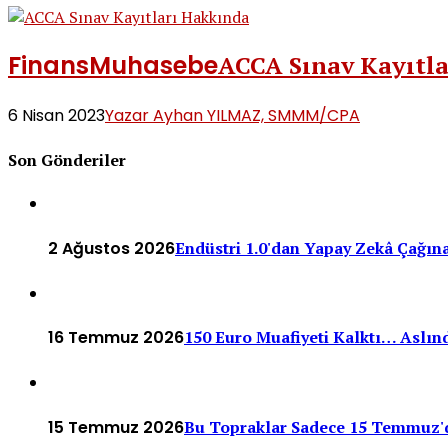
Finans
Muhasebe
ACCA Sınav Kayıtl
6 Nisan 2023
Yazar Ayhan YILMAZ, SMMM/CPA
Son Gönderiler
2 Ağustos 2026
Endüstri 1.0'dan Yapay Zekâ Çağına
16 Temmuz 2026
150 Euro Muafiyeti Kalktı… Aslınd
15 Temmuz 2026
Bu Topraklar Sadece 15 Temmuz'