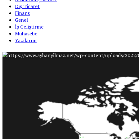
Dış Ticaret
Finans
Genel
İş Geliştirme
Muhasebe
Yazılarım