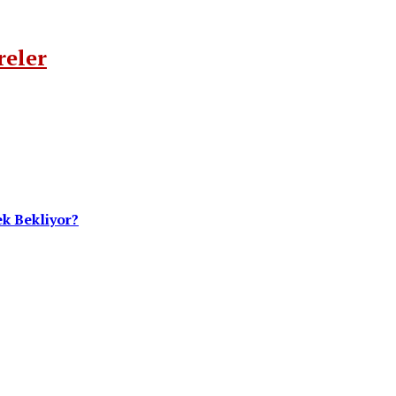
reler
ek Bekliyor?