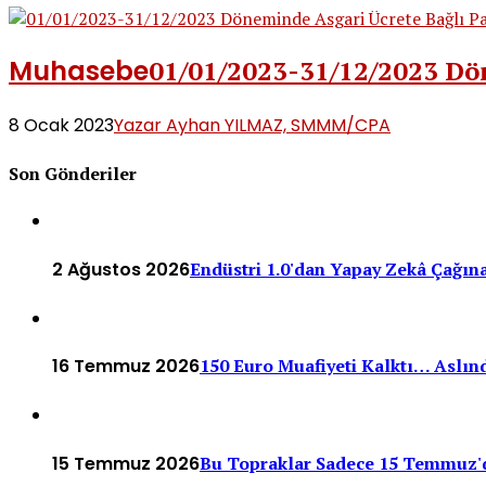
Muhasebe
01/01/2023-31/12/2023 Dö
8 Ocak 2023
Yazar Ayhan YILMAZ, SMMM/CPA
Son Gönderiler
2 Ağustos 2026
Endüstri 1.0'dan Yapay Zekâ Çağına
16 Temmuz 2026
150 Euro Muafiyeti Kalktı… Aslınd
15 Temmuz 2026
Bu Topraklar Sadece 15 Temmuz'