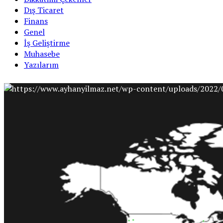
Dış Ticaret
Finans
Genel
İş Geliştirme
Muhasebe
Yazılarım