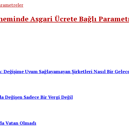
neminde Asgari Ücrete Bağlı Paramet
: Değişime Uyum Sağlayamayan Şirketleri Nasıl Bir Gelec
a Değişen Sadece Bir Vergi Değil
da Vatan Olmadı