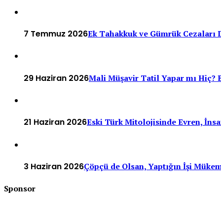
7 Temmuz 2026
Ek Tahakkuk ve Gümrük Cezaları D
29 Haziran 2026
Mali Müşavir Tatil Yapar mı Hiç? B
21 Haziran 2026
Eski Türk Mitolojisinde Evren, İn
3 Haziran 2026
Çöpçü de Olsan, Yaptığın İşi Müke
Sponsor