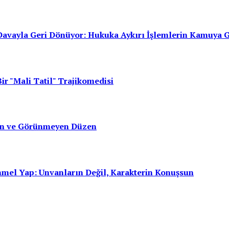
avayla Geri Dönüyor: Hukuka Aykırı İşlemlerin Kamuya 
ir "Mali Tatil" Trajikomedisi
san ve Görünmeyen Düzen
mmel Yap: Unvanların Değil, Karakterin Konuşsun