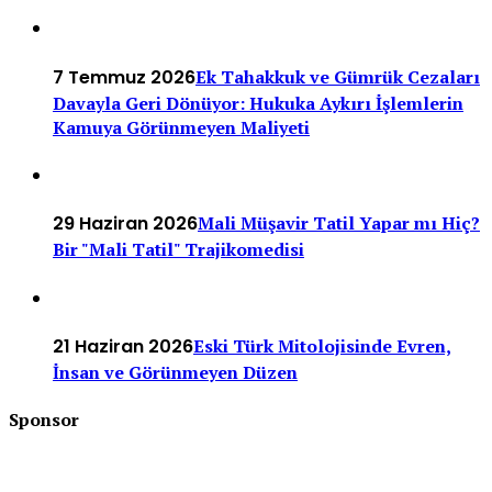
7 Temmuz 2026
Ek Tahakkuk ve Gümrük Cezaları
Davayla Geri Dönüyor: Hukuka Aykırı İşlemlerin
Kamuya Görünmeyen Maliyeti
29 Haziran 2026
Mali Müşavir Tatil Yapar mı Hiç?
Bir "Mali Tatil" Trajikomedisi
21 Haziran 2026
Eski Türk Mitolojisinde Evren,
İnsan ve Görünmeyen Düzen
Sponsor