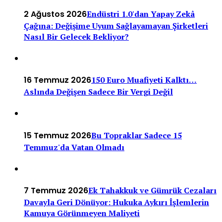
2 Ağustos 2026
Endüstri 1.0'dan Yapay Zekâ
Çağına: Değişime Uyum Sağlayamayan Şirketleri
Nasıl Bir Gelecek Bekliyor?
16 Temmuz 2026
150 Euro Muafiyeti Kalktı…
Aslında Değişen Sadece Bir Vergi Değil
15 Temmuz 2026
Bu Topraklar Sadece 15
Temmuz'da Vatan Olmadı
7 Temmuz 2026
Ek Tahakkuk ve Gümrük Cezaları
Davayla Geri Dönüyor: Hukuka Aykırı İşlemlerin
Kamuya Görünmeyen Maliyeti