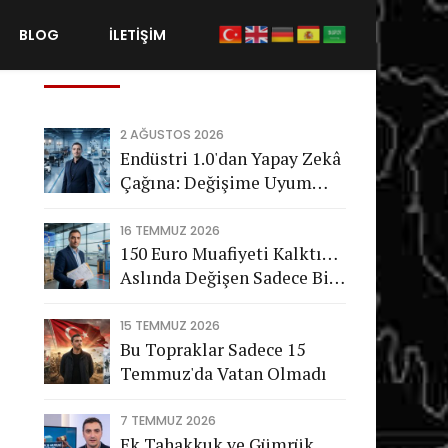
BLOG
İLETİŞİM
Son Gönderiler
2 AĞUSTOS 2026
Endüstri 1.0'dan Yapay Zekâ
Çağına: Değişime Uyum
Sağlayamayan Şirketleri
Nasıl Bir Gelecek Bekliyor?
16 TEMMUZ 2026
150 Euro Muafiyeti Kalktı…
Aslında Değişen Sadece Bir
Vergi Değil
15 TEMMUZ 2026
Bu Topraklar Sadece 15
Temmuz'da Vatan Olmadı
7 TEMMUZ 2026
Ek Tahakkuk ve Gümrük