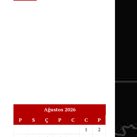
Ağustos 2026
P
S
Ç
P
C
C
P
1
2