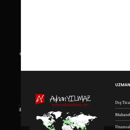
UZMANL
Dış Tic
Muhaseb
Finansal