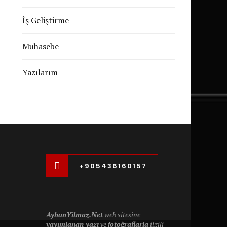
İş Geliştirme
Muhasebe
Yazılarım
+905436160157
AyhanYilmaz.Net
web sitesine
yayımlanan yazı
ve
fotoğraflarla
ilgili