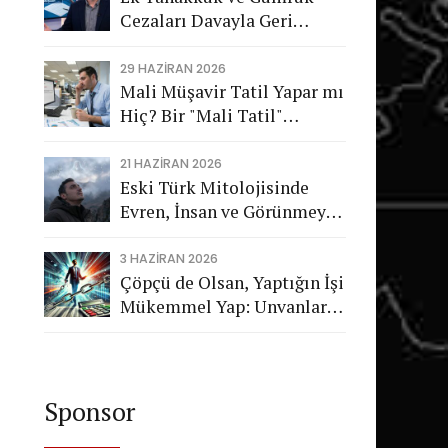
Cezaları Davayla Geri
Dönüyor: Hukuka Aykırı
İşlemlerin Kamuya
29 HAZIRAN 2026
Mali Müşavir Tatil Yapar mı
Görünmeyen Maliyeti
Hiç? Bir "Mali Tatil"
Trajikomedisi
21 HAZIRAN 2026
Eski Türk Mitolojisinde
Evren, İnsan ve Görünmeyen
Düzen
3 HAZIRAN 2026
Çöpçü de Olsan, Yaptığın İşi
Mükemmel Yap: Unvanların
Değil, Karakterin Konuşsun
Sponsor