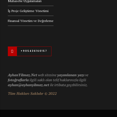
Muhasebe Uygulamaları
İş Proje Geliştirme Yönetimi
Finansal Yönetim ve Değerleme
+905436160157
AyhanYilmaz.Net
web sitesine
yayımlanan yazı
ve
fotoğraflarla
ilgili saklı olan telif haklarınızla ilgili
ayhan@ayhanyilmaz.net
ile irtibata geçebilirsiniz.
Tüm Hakları Saklıdır © 2022