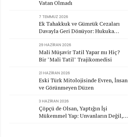
Vatan Olmadı
7 TEMMUZ 2026
Ek Tahakkuk ve Gümrük Cezaları
Davayla Geri Dönüyor: Hukuka
Aykırı İşlemlerin Kamuya
29 HAZIRAN 2026
Görünmeyen Maliyeti
Mali Müşavir Tatil Yapar mı Hiç?
Bir "Mali Tatil" Trajikomedisi
21 HAZIRAN 2026
Eski Türk Mitolojisinde Evren, İnsan
ve Görünmeyen Düzen
3 HAZIRAN 2026
Çöpçü de Olsan, Yaptığın İşi
Mükemmel Yap: Unvanların Değil,
Karakterin Konuşsun