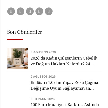
Son Gönderiler
8 AĞUSTOS 2026
2026’da Kadın Çalışanların Gebelik
ve Doğum Hakları Nelerdir? 24
Haftalık Doğum İzni ve Tüm Haklar
2 AĞUSTOS 2026
Endüstri 1.0'dan Yapay Zekâ Çağına:
Değişime Uyum Sağlayamayan
Şirketleri Nasıl Bir Gelecek
16 TEMMUZ 2026
Bekliyor?
150 Euro Muafiyeti Kalktı… Aslında