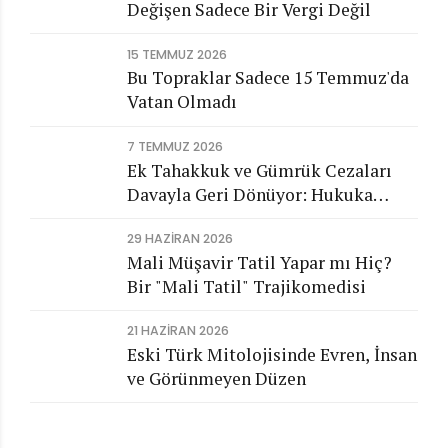
Değişen Sadece Bir Vergi Değil
15 TEMMUZ 2026
Bu Topraklar Sadece 15 Temmuz'da
Vatan Olmadı
7 TEMMUZ 2026
Ek Tahakkuk ve Gümrük Cezaları
Davayla Geri Dönüyor: Hukuka
Aykırı İşlemlerin Kamuya
29 HAZIRAN 2026
Görünmeyen Maliyeti
Mali Müşavir Tatil Yapar mı Hiç?
Bir "Mali Tatil" Trajikomedisi
21 HAZIRAN 2026
Eski Türk Mitolojisinde Evren, İnsan
ve Görünmeyen Düzen