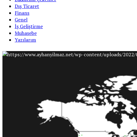
Dış Ticaret
Finans
Genel
İş Geliştirme
Muhasebe
Yazılarım