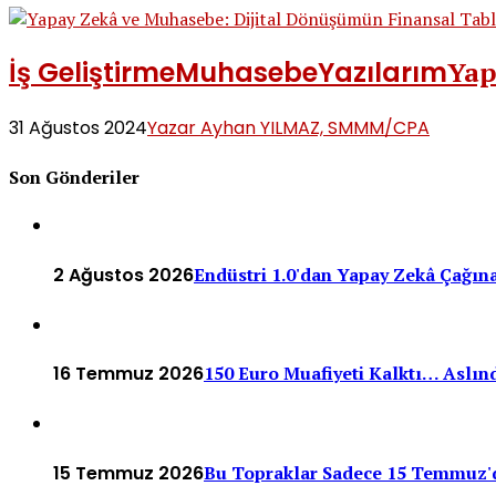
İş Geliştirme
Muhasebe
Yazılarım
Yap
31 Ağustos 2024
Yazar Ayhan YILMAZ, SMMM/CPA
Son Gönderiler
2 Ağustos 2026
Endüstri 1.0'dan Yapay Zekâ Çağına
16 Temmuz 2026
150 Euro Muafiyeti Kalktı… Aslınd
15 Temmuz 2026
Bu Topraklar Sadece 15 Temmuz'