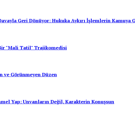
avayla Geri Dönüyor: Hukuka Aykırı İşlemlerin Kamuya 
ir "Mali Tatil" Trajikomedisi
san ve Görünmeyen Düzen
mmel Yap: Unvanların Değil, Karakterin Konuşsun