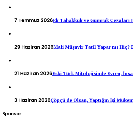
7 Temmuz 2026
Ek Tahakkuk ve Gümrük Cezaları D
29 Haziran 2026
Mali Müşavir Tatil Yapar mı Hiç? B
21 Haziran 2026
Eski Türk Mitolojisinde Evren, İn
3 Haziran 2026
Çöpçü de Olsan, Yaptığın İşi Müke
Sponsor