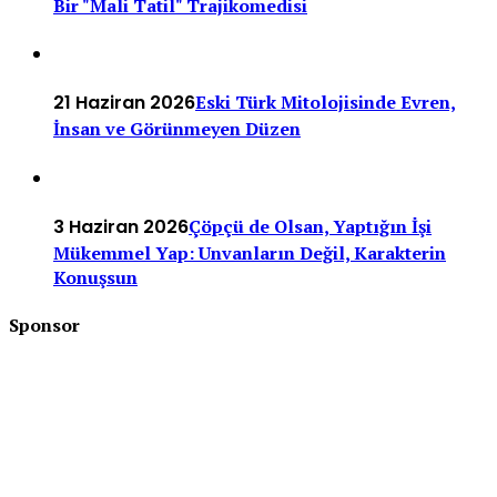
Bir "Mali Tatil" Trajikomedisi
21 Haziran 2026
Eski Türk Mitolojisinde Evren,
İnsan ve Görünmeyen Düzen
3 Haziran 2026
Çöpçü de Olsan, Yaptığın İşi
Mükemmel Yap: Unvanların Değil, Karakterin
Konuşsun
Sponsor