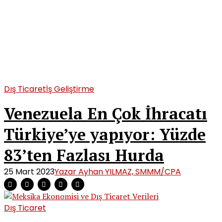
Dış Ticaret
İş Geliştirme
Venezuela En Çok İhracatı
Türkiye’ye yapıyor: Yüzde
83’ten Fazlası Hurda
25 Mart 2023
Yazar Ayhan YILMAZ, SMMM/CPA
Dış Ticaret