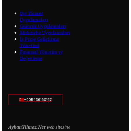
Dış Ticaret
Uygulamaları
Gümrük Uygulamaları
Muhasebe Uygulamaları
İş Proje Geliştirme
Yönetimi
Finansal Yönetim ve
Değerleme
+905436160157
AyhanYilmaz.Net
web sitesine