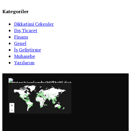
Kategoriler
Dikkatimi Çekenler
Dış Ticaret
Finans
Genel
İş Geliştirme
Muhasebe
Yazılarım