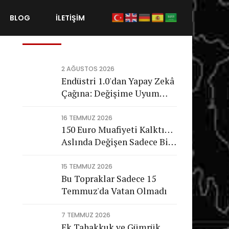
BLOG
İLETİŞİM
Son Gönderiler
2 AĞUSTOS 2026
Endüstri 1.0'dan Yapay Zekâ
Çağına: Değişime Uyum
Sağlayamayan Şirketleri
Nasıl Bir Gelecek Bekliyor?
16 TEMMUZ 2026
150 Euro Muafiyeti Kalktı…
Aslında Değişen Sadece Bir
Vergi Değil
15 TEMMUZ 2026
Bu Topraklar Sadece 15
Temmuz'da Vatan Olmadı
7 TEMMUZ 2026
Ek Tahakkuk ve Gümrük