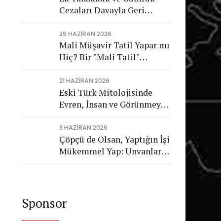
Cezaları Davayla Geri
Dönüyor: Hukuka Aykırı
İşlemlerin Kamuya
29 HAZIRAN 2026
Mali Müşavir Tatil Yapar mı
Görünmeyen Maliyeti
Hiç? Bir "Mali Tatil"
Trajikomedisi
21 HAZIRAN 2026
Eski Türk Mitolojisinde
Evren, İnsan ve Görünmeyen
Düzen
3 HAZIRAN 2026
Çöpçü de Olsan, Yaptığın İşi
Mükemmel Yap: Unvanların
Değil, Karakterin Konuşsun
Sponsor