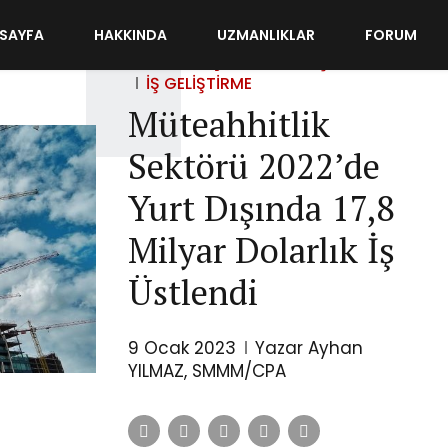
SAYFA
HAKKINDA
UZMANLIKLAR
FORUM
DIKKATIMI ÇEKENLER
DIŞ TICARET
İŞ GELIŞTIRME
Müteahhitlik
Sektörü 2022’de
Yurt Dışında 17,8
Milyar Dolarlık İş
Üstlendi
9 Ocak 2023
Yazar Ayhan
YILMAZ, SMMM/CPA