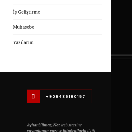
İş Geliştirme
Muhasebe
Yazılarım
+905436160157
AyhanYilmaz.Net
web sitesine
yayımlanan yazı
ve
fotoğraflarla
ilgili