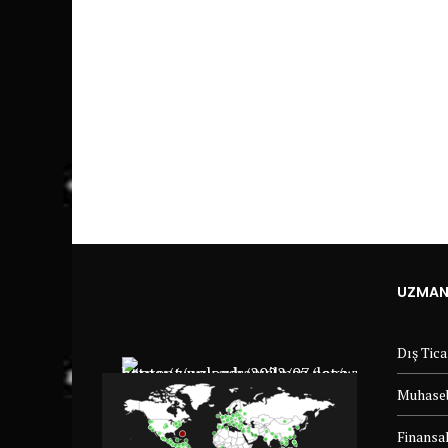
UZMANL
Dış Tic
Muhaseb
Finansal