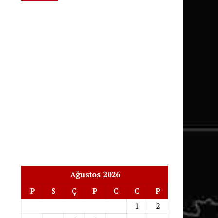
Ağustos 2026
P
S
Ç
P
C
C
P
1
2