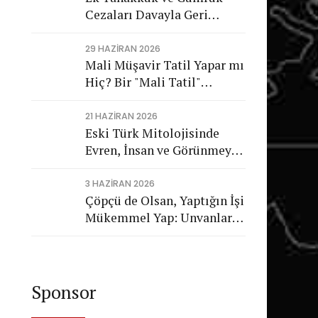
Cezaları Davayla Geri
Dönüyor: Hukuka Aykırı
İşlemlerin Kamuya
29 HAZIRAN 2026
Mali Müşavir Tatil Yapar mı
Görünmeyen Maliyeti
Hiç? Bir "Mali Tatil"
Trajikomedisi
21 HAZIRAN 2026
Eski Türk Mitolojisinde
Evren, İnsan ve Görünmeyen
Düzen
3 HAZIRAN 2026
Çöpçü de Olsan, Yaptığın İşi
Mükemmel Yap: Unvanların
Değil, Karakterin Konuşsun
Sponsor