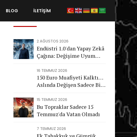
BLOG
İLETİŞİM
Son Gönderiler
2 AĞUSTOS 2026
Endüstri 1.0'dan Yapay Zekâ
Çağına: Değişime Uyum
Sağlayamayan Şirketleri
Nasıl Bir Gelecek Bekliyor?
16 TEMMUZ 2026
150 Euro Muafiyeti Kalktı…
Aslında Değişen Sadece Bir
Vergi Değil
15 TEMMUZ 2026
Bu Topraklar Sadece 15
Temmuz'da Vatan Olmadı
7 TEMMUZ 2026
Ek Tahakkuk ve Gümrük