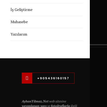
İş Geliştirme
Muhasebe
Yazılarım
+905436160157
AyhanYilmaz.Net
web sitesine
yayımlanan yazı
ve
fotoğraflarla
ilgili