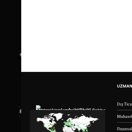
UZMANL
Dış Tic
Muhaseb
Finansal