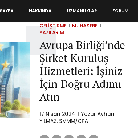
SAYFA
HAKKINDA
UZMANLIKLAR
FORUM
DIŞ TICARET
FINANS
İŞ
GELIŞTIRME
MUHASEBE
YAZILARIM
Avrupa Birliği’nde
Şirket Kuruluş
Hizmetleri: İşiniz
İçin Doğru Adımı
Atın
17 Nisan 2024
Yazar Ayhan
YILMAZ, SMMM/CPA