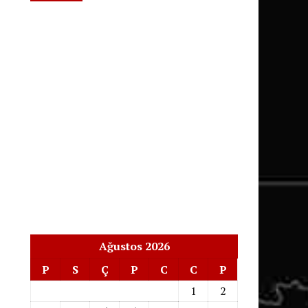
Ağustos 2026
P
S
Ç
P
C
C
P
1
2