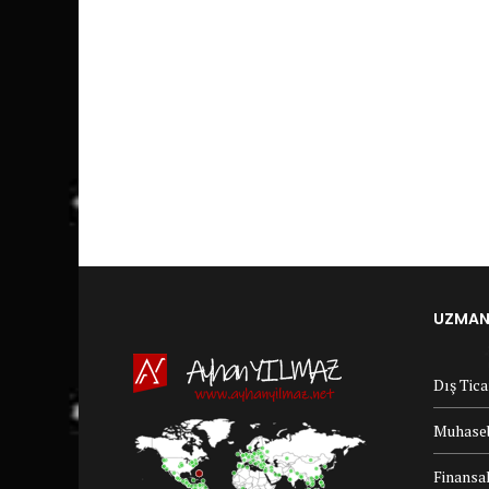
UZMANL
Dış Tic
Muhaseb
Finansal