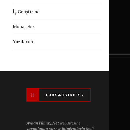
İş Geliştirme
Muhasebe
Yazılarım
+905436160157
AyhanYilmaz.Net
web sitesine
yayımlanan yazı
ve
fotoğraflarla
ilgili