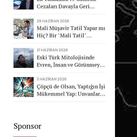
Cezaları Davayla Geri
Dönüyor: Hukuka Aykırı
İşlemlerin Kamuya
29 HAZIRAN 2026
Mali Müşavir Tatil Yapar mı
Görünmeyen Maliyeti
Hiç? Bir "Mali Tatil"
Trajikomedisi
21 HAZIRAN 2026
Eski Türk Mitolojisinde
Evren, İnsan ve Görünmeyen
Düzen
3 HAZIRAN 2026
Çöpçü de Olsan, Yaptığın İşi
Mükemmel Yap: Unvanların
Değil, Karakterin Konuşsun
Sponsor