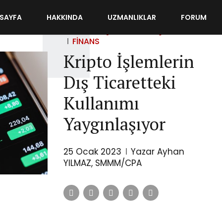
SAYFA
HAKKINDA
UZMANLIKLAR
FORUM
DIKKATIMI ÇEKENLER
DIŞ TICARET
FINANS
Kripto İşlemlerin
Dış Ticaretteki
Kullanımı
Yaygınlaşıyor
25 Ocak 2023
Yazar Ayhan
YILMAZ, SMMM/CPA