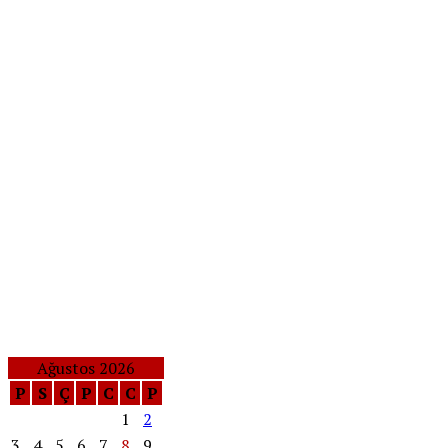
Ağustos 2026
P
S
Ç
P
C
C
P
1
2
3
4
5
6
7
8
9