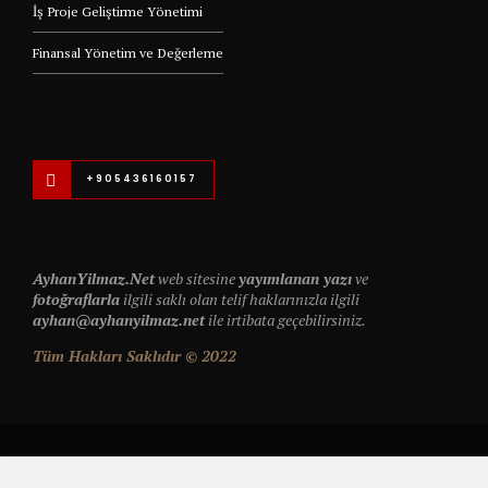
İş Proje Geliştirme Yönetimi
Finansal Yönetim ve Değerleme
+905436160157
AyhanYilmaz.Net
web sitesine
yayımlanan yazı
ve
fotoğraflarla
ilgili saklı olan telif haklarınızla ilgili
ayhan@ayhanyilmaz.net
ile irtibata geçebilirsiniz.
Tüm Hakları Saklıdır © 2022