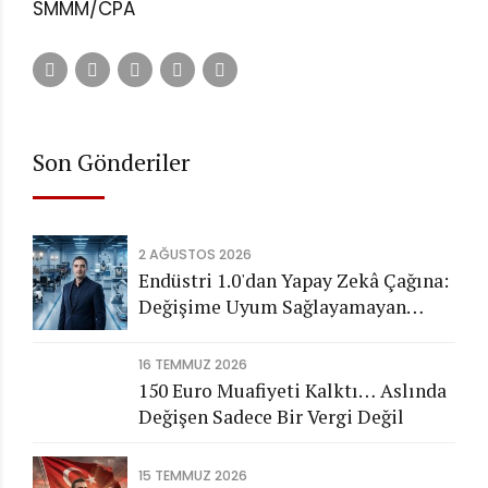
SMMM/CPA
Son Gönderiler
2 AĞUSTOS 2026
Endüstri 1.0'dan Yapay Zekâ Çağına:
Değişime Uyum Sağlayamayan
Şirketleri Nasıl Bir Gelecek
Bekliyor?
16 TEMMUZ 2026
150 Euro Muafiyeti Kalktı… Aslında
Değişen Sadece Bir Vergi Değil
15 TEMMUZ 2026